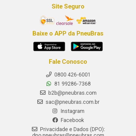
Site Seguro
Baixe o APP da PneuBras
Fale Conosco
0800 426-6001
81 99286-7368
b2b@pneubras.com
sac@pneubras.com.br
Instagram
Facebook
Privacidade e Dados (DPO):
dpo.pneubras@pneubras.com