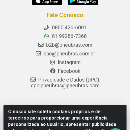
Fale Conosco
0800 426-6001
81 99286-7368
b2b@pneubras.com
sac@pneubras.com.br
Instagram
Facebook
Privacidade e Dados (DPO):
dpo.pneubras@pneubras.com
PneuBras - Rodovia BR-101, KM 82 - Prazeres,
O nosso site coleta cookies próprios e de
Jaboatão dos Guararapes/PE - CEP 54.335-000 - CNPJ
terceiros para proporcionar uma experiência
08.678.386/0001-05 - Pneubras Comércio de Pneus
personalizada ao usuário, apresentar publicidade
Ltda