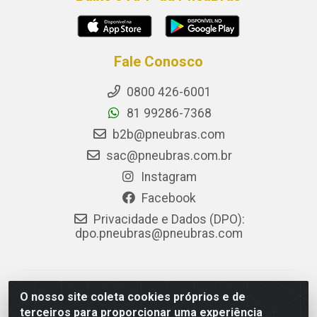
Fale Conosco
0800 426-6001
81 99286-7368
b2b@pneubras.com
sac@pneubras.com.br
Instagram
Facebook
Privacidade e Dados (DPO):
dpo.pneubras@pneubras.com
PneuBras - Rodovia BR-101, KM 82 - Prazeres,
O nosso site coleta cookies próprios e de
Jaboatão dos Guararapes/PE - CEP 54.335-000 - CNPJ
terceiros para proporcionar uma experiência