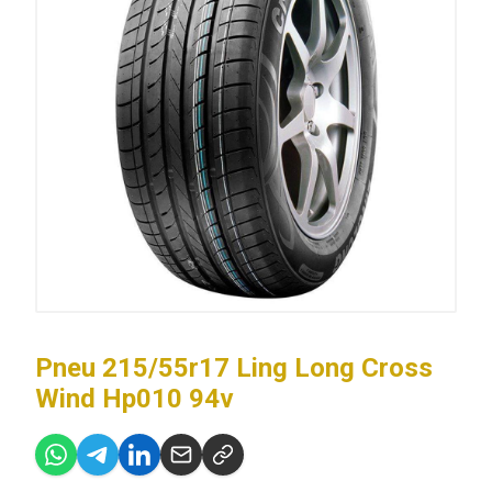
Pneu 215/55r17 Ling Long Cross
Wind Hp010 94v