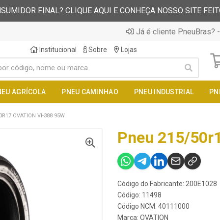
SUMIDOR FINAL? CLIQUE AQUI E CONHEÇA NOSSO SITE FEI
Já é cliente PneuBras? -
Institucional
Sobre
Lojas
NEU AGRÍCOLA
PNEU CAMINHAO
PNEU INDUSTRIAL
PN
0R17 OVATION VI-388 95W
Pneu 215/50r1
Código do Fabricante: 200E1028
Código: 11498
Código NCM: 40111000
Marca:
OVATION