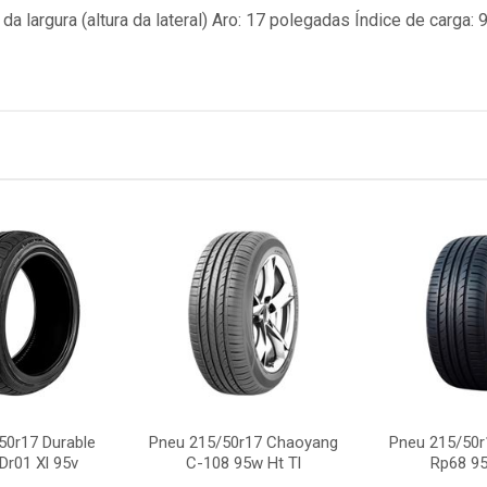
 largura (altura da lateral) Aro: 17 polegadas Índice de carga: 
50r17 Durable
Pneu 215/50r17 Chaoyang
Pneu 215/50r
Dr01 Xl 95v
C-108 95w Ht Tl
Rp68 95