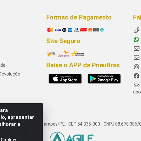
Formas de Pagamento
Fa
Site Seguro
Baixe o APP da PneuBras
ade
 Devolução
dpo
para
io, apresentar
elhorar a
res, Jaboatão dos Guararapes/PE - CEP 54.335-000 - CNPJ 08.678.386/
 Cookies