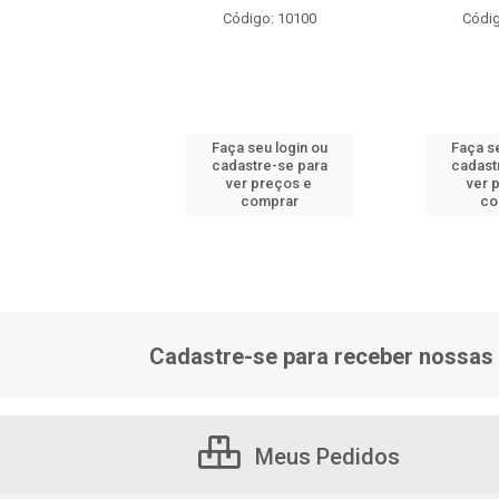
ódigo: 6154
Código: 10100
Códig
 seu login ou
Faça seu login ou
Faça se
astre-se para
cadastre-se para
cadast
er preços e
ver preços e
ver 
comprar
comprar
co
Cadastre-se para receber nossas 
Meus Pedidos