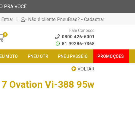
TO PRA VOCÊ
|
 Entrar
Não é cliente PneuBras? - Cadastrar
Fale Conosco
0
0800 426-6001
81 99286-7368
EU MOTO
PNEU OTR
PNEU PASSEIO
PROMOÇÕES
VOLTAR
7 Ovation Vi-388 95w