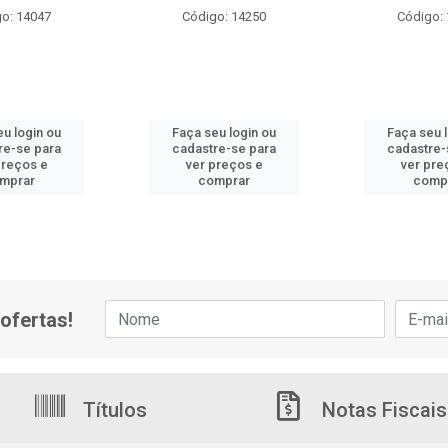
o: 14047
Código: 14250
Código:
u login ou
Faça seu login ou
Faça seu 
re-se para
cadastre-se para
cadastre-
preços e
ver preços e
ver pre
mprar
comprar
comp
ofertas!
Títulos
Notas Fiscais