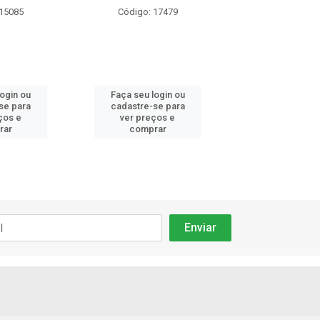
 15085
Código: 17479
Código: 17
login ou
Faça seu login ou
Faça seu log
se para
cadastre-se para
cadastre-se 
ços e
ver preços e
ver preços
rar
comprar
comprar