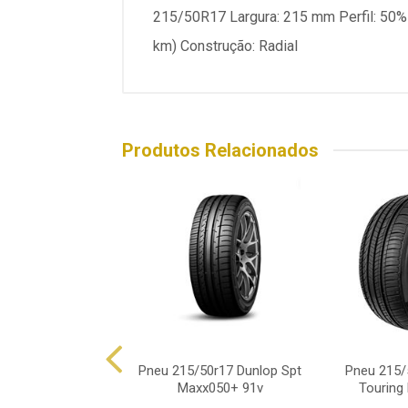
215/50R17 Largura: 215 mm Perfil: 50% da
km) Construção: Radial
Produtos Relacionados
/50r17 Dunlop Sp
Pneu 215/50r17 Dunlop Spt
Pneu 215/
 Maxx 050+ 95w
Maxx050+ 91v
Touring 