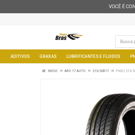
VOCÊ É CON
ADITIVOS
GRAXAS
LUBRIFICANTES E FLUIDOS
P
INÍCIO
ARO 17 AUTO
215/50R17
PNEU 215/5