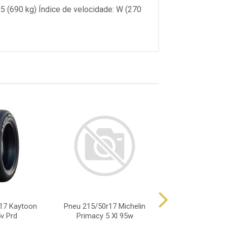
95 (690 kg) Índice de velocidade: W (270
17 Kaytoon
Pneu 215/50r17 Michelin
Pneu 215/55r17 
v Prd
Primacy 5 Xl 95w
Primacy 5 Mi 