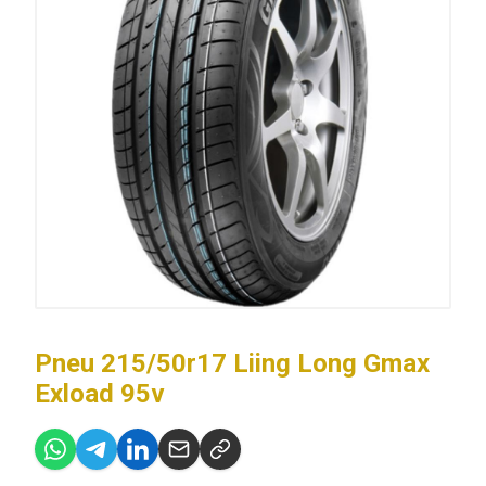
Pneu 215/50r17 Liing Long Gmax
Exload 95v