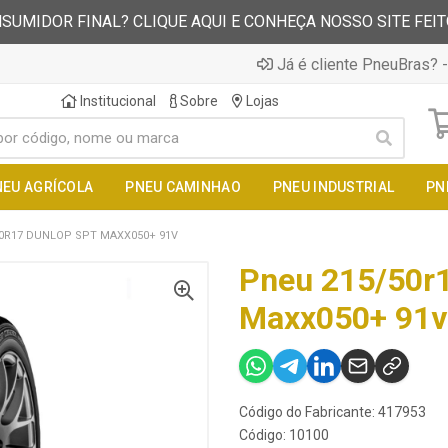
SUMIDOR FINAL? CLIQUE AQUI E CONHEÇA NOSSO SITE FEI
Já é cliente PneuBras? -
Institucional
Sobre
Lojas
NEU AGRÍCOLA
PNEU CAMINHAO
PNEU INDUSTRIAL
PN
0R17 DUNLOP SPT MAXX050+ 91V
Pneu 215/50r1
Maxx050+ 91v
Código do Fabricante: 417953
Código: 10100