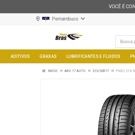
VOCÊ É CON
Pernambuco
ADITIVOS
GRAXAS
LUBRIFICANTES E FLUIDOS
P
INÍCIO
ARO 17 AUTO
215/50R17
PNEU 215/5