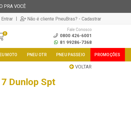
TO PRA VOCÊ
|
 Entrar
Não é cliente PneuBras? - Cadastrar
Fale Conosco
0
0800 426-6001
81 99286-7368
EU MOTO
PNEU OTR
PNEU PASSEIO
PROMOÇÕES
VOLTAR
7 Dunlop Spt