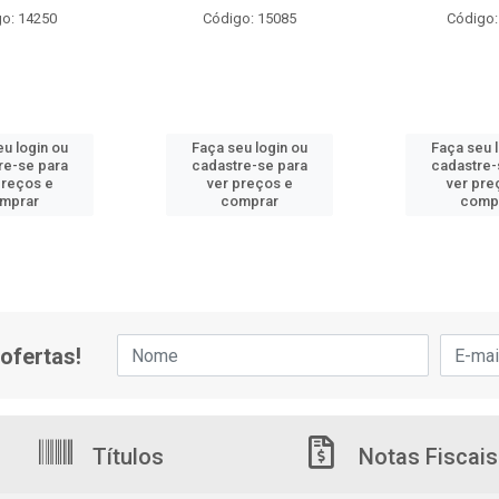
o: 14250
Código: 15085
Código:
u login ou
Faça seu login ou
Faça seu 
re-se para
cadastre-se para
cadastre-
preços e
ver preços e
ver pre
mprar
comprar
comp
ofertas!
Títulos
Notas Fiscais