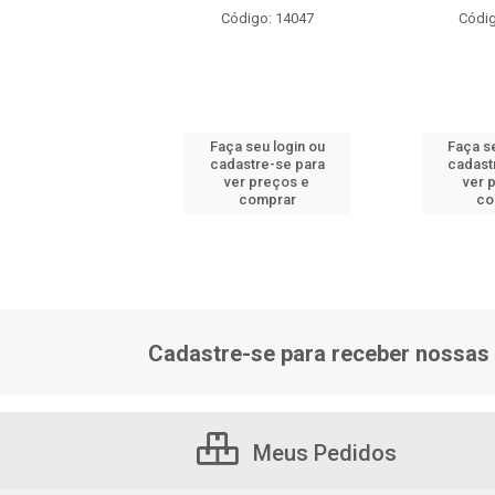
ódigo: 9106
Código: 14047
Códig
 seu login ou
Faça seu login ou
Faça se
astre-se para
cadastre-se para
cadast
er preços e
ver preços e
ver 
comprar
comprar
co
Cadastre-se para receber nossas 
Meus Pedidos