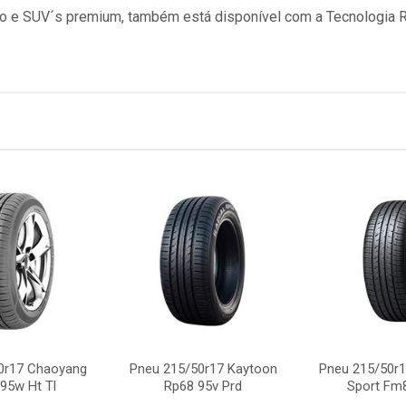
eio e SUV´s premium, também está disponível com a Tecnologia 
0r17 Chaoyang
Pneu 215/50r17 Kaytoon
Pneu 215/50r1
95w Ht Tl
Rp68 95v Prd
Sport Fm