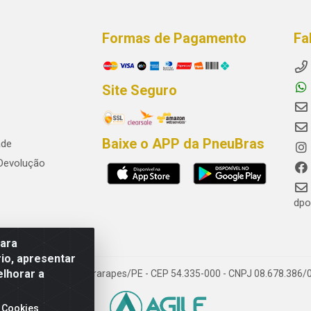
Formas de Pagamento
Fa
Site Seguro
Baixe o APP da PneuBras
ade
 Devolução
dpo
para
io, apresentar
elhorar a
res, Jaboatão dos Guararapes/PE - CEP 54.335-000 - CNPJ 08.678.386/
 Cookies