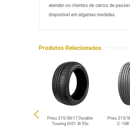
atender os clientes de carros de pass
disponível em algumas medidas.
Produtos Relacionados
15/50r17 Dunlop
Pneu 215/50r17 Durable
Pneu 215/5
 Maxx 060+ 95y
Touring Dr01 Xl 95v
C-108 