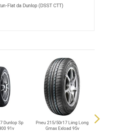
Run-Flat da Dunlop (DSST CTT)
7 Dunlop Sp
Pneu 215/50r17 Liing Long
Pneu 215/50r17 O
800 91v
Gmax Exload 95v
388 95