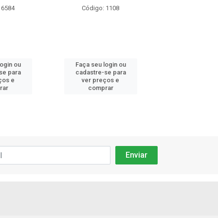
 6584
Código: 1108
Código: 11
login ou
Faça seu login ou
Faça seu log
se para
cadastre-se para
cadastre-se 
ços e
ver preços e
ver preços
rar
comprar
comprar