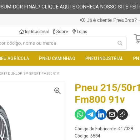
SUMIDOR FINAL? CLIQUE AQUI E CONHEÇA NOSSO SITE FEI
Já é cliente PneuBras? -
Institucional
Sobre
Lojas
NEU AGRÍCOLA
PNEU CAMINHAO
PNEU INDUSTRIAL
PN
0R17 DUNLOP SP SPORT FM800 91V
Pneu 215/50r1
Fm800 91v
Código do Fabricante: 417038
Código: 6584