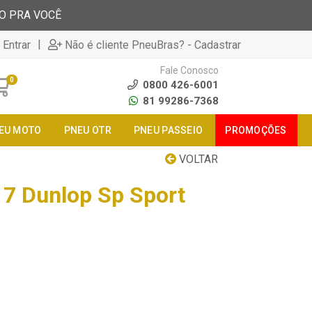
TO PRA VOCÊ
|
 Entrar
Não é cliente PneuBras? - Cadastrar
Fale Conosco
0
0800 426-6001
81 99286-7368
EU MOTO
PNEU OTR
PNEU PASSEIO
PROMOÇÕES
VOLTAR
7 Dunlop Sp Sport