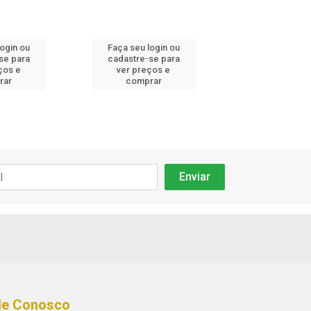
login ou
Faça seu login ou
Faça seu log
se para
cadastre-se para
cadastre-se 
ços e
ver preços e
ver preços
rar
comprar
comprar
le Conosco