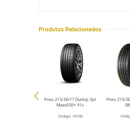
Produtos Relacionados
/50r17 Dunlop Sp
Pneu 215/50r17 Dunlop Spt
Pneu 215/50
 Maxx 050+ 95w
Maxx050+ 91v
38
ódigo: 6154
Código: 10100
Códig