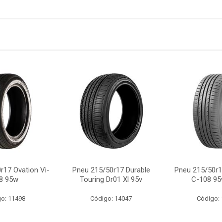
r17 Ovation Vi-
Pneu 215/50r17 Durable
Pneu 215/50r
8 95w
Touring Dr01 Xl 95v
C-108 95
o: 11498
Código: 14047
Código: