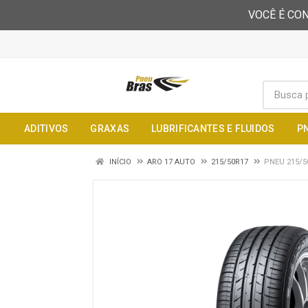
VOCÊ É CON
ADITIVOS
GRAXAS
LUBRIFICANTES E FLUIDOS
P
INÍCIO
ARO 17 AUTO
215/50R17
PNEU 215/5