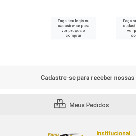
 seu login ou
Faça seu login ou
Faça se
astre-se para
cadastre-se para
cadast
er preços e
ver preços e
ver 
comprar
comprar
co
Cadastre-se para receber nossas 
Meus Pedidos
Institucional