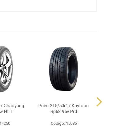
17 Chaoyang
Pneu 215/50r17 Kaytoon
Pneu 215/50r17 
w Ht Tl
Rp68 95v Prd
Primacy 5 X
 14250
Código: 15085
Código: 17