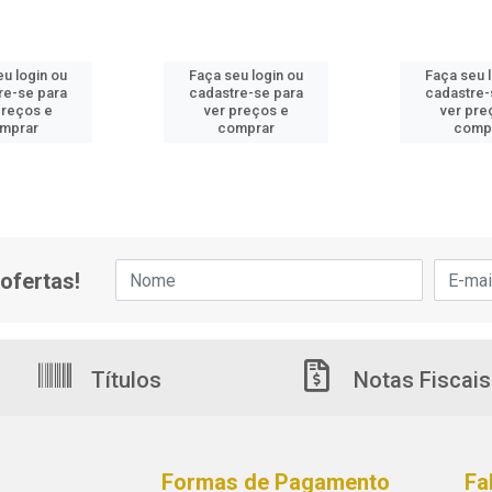
u login ou
Faça seu login ou
Faça seu 
re-se para
cadastre-se para
cadastre-
preços e
ver preços e
ver pre
mprar
comprar
comp
ofertas!
Títulos
Notas Fiscais
Formas de Pagamento
Fa