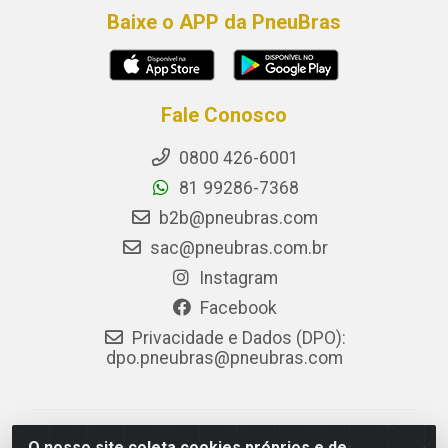
Baixe o APP da PneuBras
Fale Conosco
0800 426-6001
81 99286-7368
b2b@pneubras.com
sac@pneubras.com.br
Instagram
Facebook
Privacidade e Dados (DPO):
dpo.pneubras@pneubras.com
PneuBras - Rodovia BR-101, KM 82 - Prazeres,
O nosso site coleta cookies próprios e de