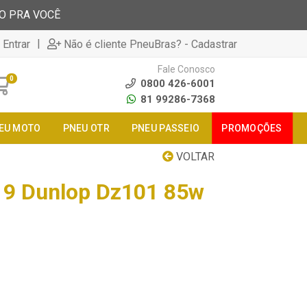
TO PRA VOCÊ
|
 Entrar
Não é cliente PneuBras? - Cadastrar
Fale Conosco
0
0800 426-6001
81 99286-7368
EU MOTO
PNEU OTR
PNEU PASSEIO
PROMOÇÕES
VOLTAR
19 Dunlop Dz101 85w