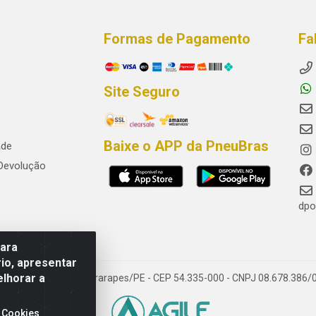
Formas de Pagamento
Fa
Site Seguro
Baixe o APP da PneuBras
ade
 Devolução
dpo
para
io, apresentar
elhorar a
res, Jaboatão dos Guararapes/PE - CEP 54.335-000 - CNPJ 08.678.386/
 Cookies