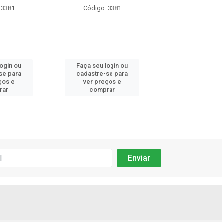
 3381
Código: 3381
Código: 33
login ou
Faça seu login ou
Faça seu log
se para
cadastre-se para
cadastre-se 
ços e
ver preços e
ver preços
rar
comprar
comprar