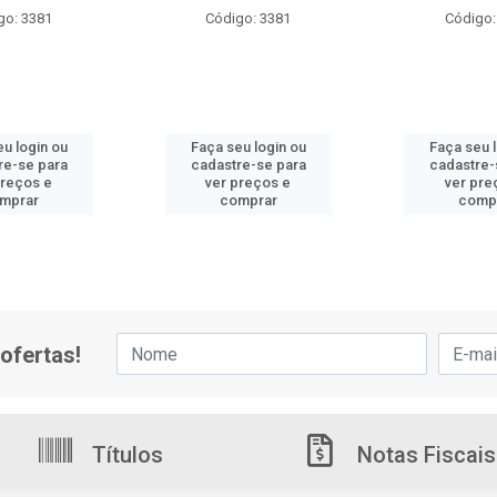
go: 3381
Código: 3381
Código:
u login ou
Faça seu login ou
Faça seu 
re-se para
cadastre-se para
cadastre-
preços e
ver preços e
ver pre
mprar
comprar
comp
ofertas!
Títulos
Notas Fiscais