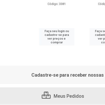
ódigo: 3381
Código: 3381
Códi
 seu login ou
Faça seu login ou
Faça se
astre-se para
cadastre-se para
cadast
er preços e
ver preços e
ver 
comprar
comprar
co
Cadastre-se para receber nossas 
Meus Pedidos