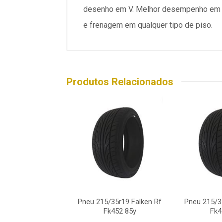
desenho em V. Melhor desempenho em pi
e frenagem em qualquer tipo de piso.
Produtos Relacionados
/35r19 Falken Rf
Pneu 215/35r19 Falken Rf
Pneu 215/3
Fk452 85y
Fk452 85y
Fk4