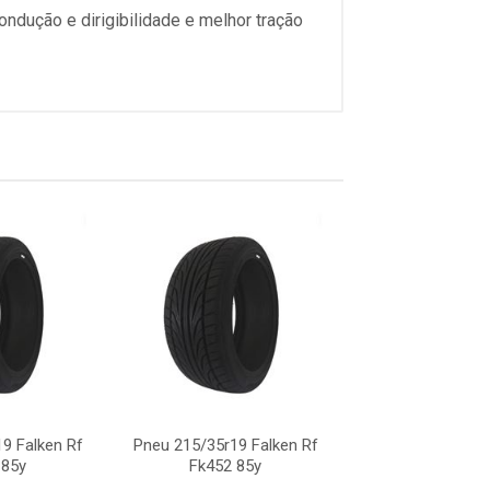
dução e dirigibilidade e melhor tração
9 Falken Rf
Pneu 215/35r19 Falken Rf
Pneu 215/35r19 
 85y
Fk452 85y
Fk452 85