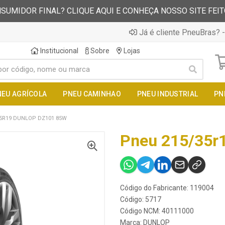
SUMIDOR FINAL? CLIQUE AQUI E CONHEÇA NOSSO SITE FEI
Já é cliente PneuBras? -
Institucional
Sobre
Lojas
NEU AGRÍCOLA
PNEU CAMINHAO
PNEU INDUSTRIAL
PN
5R19 DUNLOP DZ101 85W
Pneu 215/35r
Código do Fabricante: 119004
Código: 5717
Código NCM: 40111000
Marca:
DUNLOP