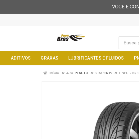
VOCÊ É CON
ADITIVOS
GRAXAS
LUBRIFICANTES E FLUIDOS
P
INÍCIO
ARO 19 AUTO
215/35R19
PNEU 215/3