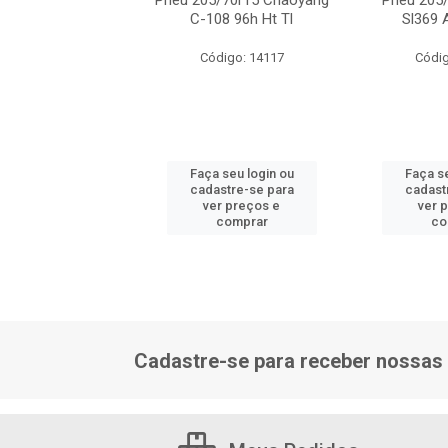
05/70r15 Dunlop
Pneu 205/70r15 Chaoyang
Pneu 205
Grandtrek 96t
C-108 96h Ht Tl
Sl369 
ódigo: 6386
Código: 14117
Códig
 seu login ou
Faça seu login ou
Faça se
astre-se para
cadastre-se para
cadast
er preços e
ver preços e
ver 
comprar
comprar
co
Cadastre-se para receber nossas 