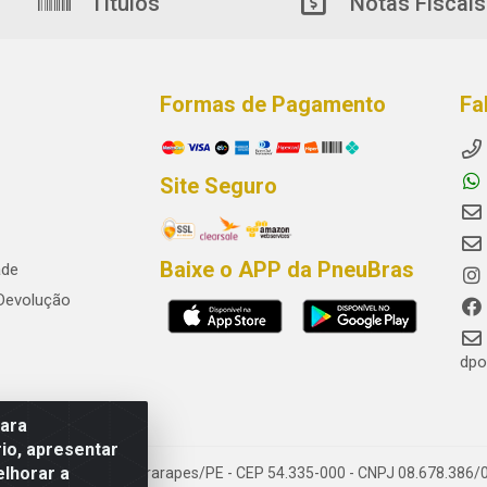
Títulos
Notas Fiscais
Formas de Pagamento
Fa
Site Seguro
Baixe o APP da PneuBras
ade
 Devolução
dpo
para
io, apresentar
elhorar a
res, Jaboatão dos Guararapes/PE - CEP 54.335-000 - CNPJ 08.678.386/