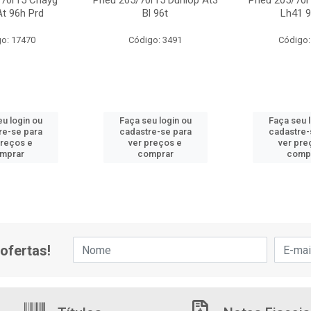
/70r15 Chayg
Pneu 205/70r15 Dunlop At3
Pneu 205/70r
At 96h Prd
Bl 96t
Lh41 9
o: 17470
Código: 3491
Código:
u login ou
Faça seu login ou
Faça seu 
re-se para
cadastre-se para
cadastre-
preços e
ver preços e
ver pre
mprar
comprar
comp
ofertas!