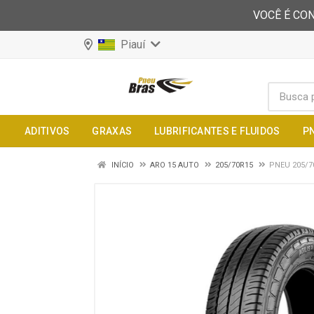
VOCÊ É CON
Piauí
ADITIVOS
GRAXAS
LUBRIFICANTES E FLUIDOS
P
INÍCIO
ARO 15 AUTO
205/70R15
PNEU 205/70