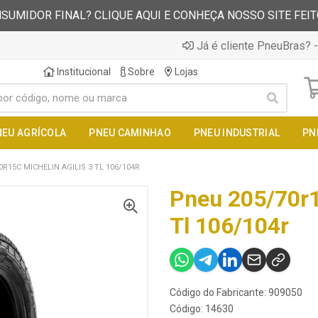
SUMIDOR FINAL? CLIQUE AQUI E CONHEÇA NOSSO SITE FEI
Já é cliente PneuBras? -
Institucional
Sobre
Lojas
NEU AGRÍCOLA
PNEU CAMINHAO
PNEU INDUSTRIAL
PN
R15C MICHELIN AGILIS 3 TL 106/104R
Pneu 205/70r1
Tl 106/104r
Código do Fabricante: 909050
Código: 14630