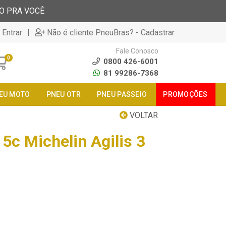
TO PRA VOCÊ
|
 Entrar
Não é cliente PneuBras? - Cadastrar
Fale Conosco
0
0800 426-6001
81 99286-7368
EU MOTO
PNEU OTR
PNEU PASSEIO
PROMOÇÕES
VOLTAR
5c Michelin Agilis 3