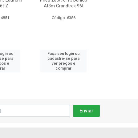
15 Laufenn
Pneu 205/70r15 Dunlop
Pneu 205/70r15 
6t Z
At3m Grandtrek 96t
C-108 96h H
 4851
Código: 6386
Código: 14
login ou
Faça seu login ou
Faça seu log
se para
cadastre-se para
cadastre-se 
ços e
ver preços e
ver preços
rar
comprar
comprar