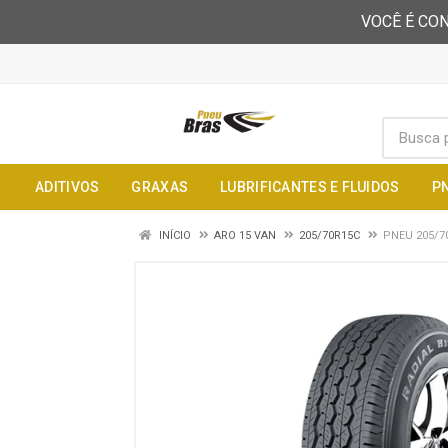
VOCÊ É CON
ADITIVOS
GRAXAS
LUBRIFICANTES E FLUIDOS
P
INÍCIO
ARO 15 VAN
205/70R15C
PNEU 205/7