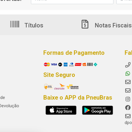
Títulos
Notas Fiscais
Formas de Pagamento
Fa
Site Seguro
Baixe o APP da PneuBras
ade
 Devolução
dpo