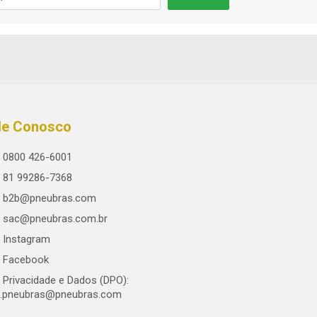
le Conosco
0800 426-6001
81 99286-7368
b2b@pneubras.com
sac@pneubras.com.br
Instagram
Facebook
Privacidade e Dados (DPO):
.pneubras@pneubras.com