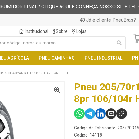
SUMIDOR FINAL? CLIQUE AQUI E CONHEÇA NOSSO SITE FEI
Já é cliente PneuBras? -
Institucional
Sobre
Lojas
NEU AGRÍCOLA
PNEU CAMINHAO
PNEU INDUSTRIAL
PN
0R15 CHAOYANG H188 8PR 106/104R HT TL
Pneu 205/70r
8pr 106/104r H
Código do Fabricante: 205/70R
Código: 14118