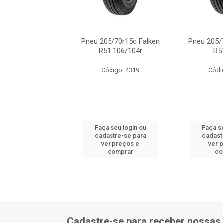
5/70r15c Falken
Pneu 205/70r15c Falken
Pneu 205/
R51 106r
R51 106/104r
R5
ódigo: 3530
Código: 4319
Códi
 seu login ou
Faça seu login ou
Faça se
astre-se para
cadastre-se para
cadast
er preços e
ver preços e
ver 
comprar
comprar
co
Cadastre-se para receber nossas 