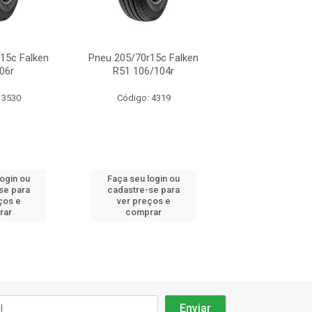
15c Falken
Pneu 205/70r15c Falken
Pneu 205/70r15
06r
R51 106/104r
R51 106
 3530
Código: 4319
Código: 35
login ou
Faça seu login ou
Faça seu log
se para
cadastre-se para
cadastre-se 
ços e
ver preços e
ver preços
rar
comprar
comprar