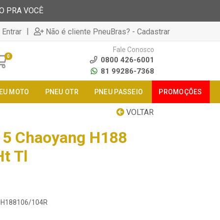
TO PRA VOCÊ
|
 Entrar
Não é cliente PneuBras? - Cadastrar
Fale Conosco
0
0800 426-6001
81 99286-7368
EU MOTO
PNEU OTR
PNEU PASSEIO
PROMOÇÕES
VOLTAR
15 Chaoyang H188
t Tl
15H188106/104R