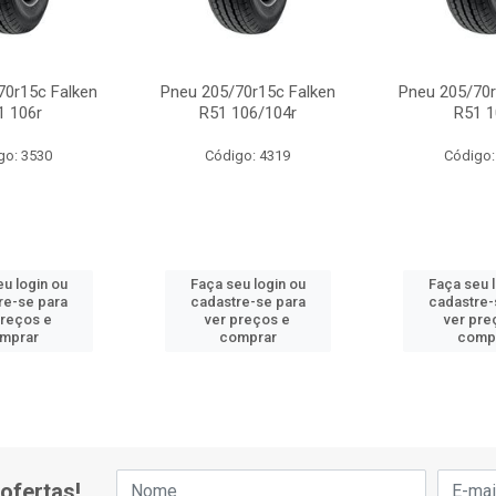
70r15c Falken
Pneu 205/70r15c Falken
Pneu 205/70r
1 106r
R51 106/104r
R51 1
go: 3530
Código: 4319
Código:
u login ou
Faça seu login ou
Faça seu 
re-se para
cadastre-se para
cadastre-
preços e
ver preços e
ver pre
mprar
comprar
comp
ofertas!