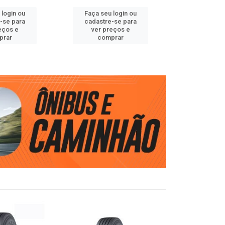
 login ou
Faça seu login ou
Faça seu 
-se para
cadastre-se para
cadastre
eços e
ver preços e
ver pr
prar
comprar
comp