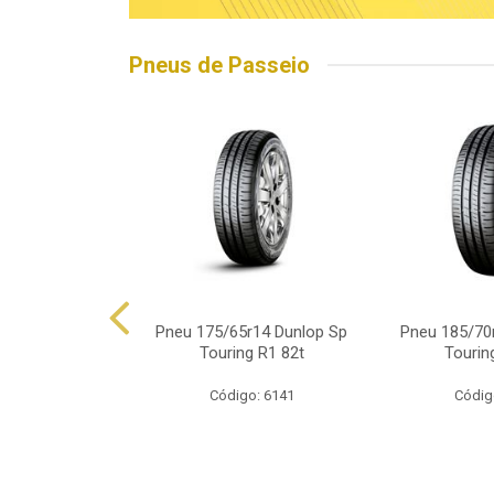
Pneus de Passeio
5r15 Linglong
Pneu 175/65r14 Dunlop Sp
Pneu 185/70
d Hp010 88h
Touring R1 82t
Tourin
o: 16563
Código: 6141
Códig