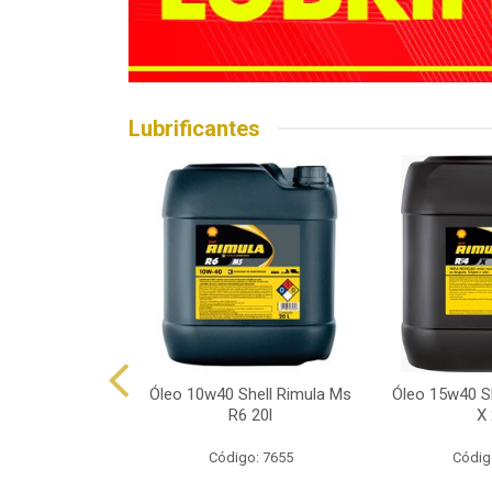
Lubrificantes
hell Helix Hx7
Óleo 10w40 Shell Rimula Ms
Óleo 15w40 Sh
p 1l
R6 20l
X 
o: 7602
Código: 7655
Códig