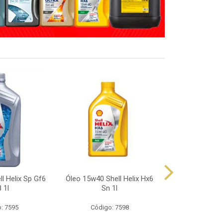
l Helix Sp Gf6
Óleo 15w40 Shell Helix Hx6
Óleo 10w40 Sh
 1l
Sn 1l
Sp 
: 7595
Código: 7598
Código