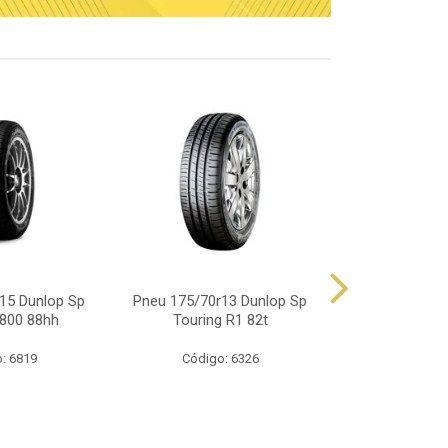
15 Dunlop Sp
Pneu 175/70r13 Dunlop Sp
Pneu 165/70
800 88hh
Touring R1 82t
Touring
: 6819
Código: 6326
Código