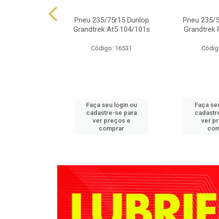
.50r15 Falken
Pneu 235/75r15 Dunlop
Pneu 235/5
 At01 109s
Grandtrek At5 104/101s
Grandtrek 
o: 4350
Código: 16531
Códig
u login ou
Faça seu login ou
Faça seu
e-se para
cadastre-se para
cadastr
reços e
ver preços e
ver p
mprar
comprar
com