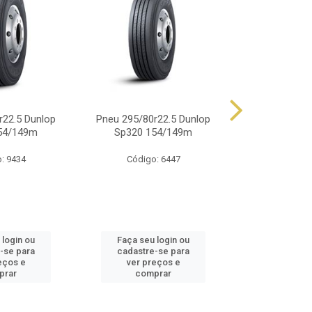
r22.5 Dunlop
Pneu 295/80r22.5 Dunlop
Pneu 900r20 
54/149m
Sp320 154/149m
14 Lonas 
: 9434
Código: 6447
Código
 login ou
Faça seu login ou
Faça seu 
-se para
cadastre-se para
cadastre
eços e
ver preços e
ver pr
prar
comprar
comp