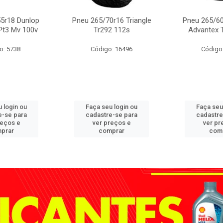
5r18 Dunlop
Pneu 265/70r16 Triangle
Pneu 265/60
Pt3 Mv 100v
Tr292 112s
Advantex 
o: 5738
Código: 16496
Código
 login ou
Faça seu login ou
Faça seu
e-se para
cadastre-se para
cadastre
reços e
ver preços e
ver pr
prar
comprar
com