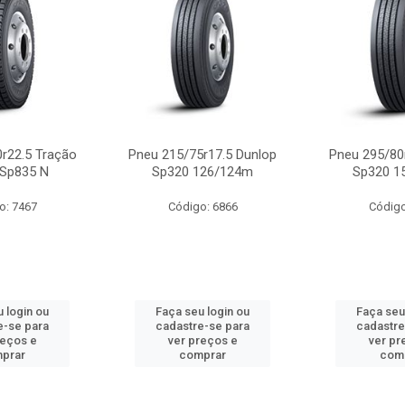
r22.5 Tração
Pneu 215/75r17.5 Dunlop
Pneu 295/80
 Sp835 N
Sp320 126/124m
Sp320 1
o: 7467
Código: 6866
Código
 login ou
Faça seu login ou
Faça seu
e-se para
cadastre-se para
cadastre
reços e
ver preços e
ver pr
prar
comprar
com