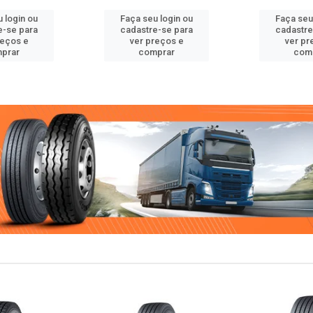
 login ou
Faça seu login ou
Faça seu
e-se para
cadastre-se para
cadastre
reços e
ver preços e
ver pr
prar
comprar
com