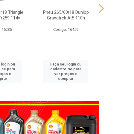
r18 Triangle
Pneu 265/60r18 Dunlop
Pneu 225/65
Tr259 114v
Grandtrek At5 110h
Grandtrek
: 16235
Código: 16459
Código
 login ou
Faça seu login ou
Faça seu 
-se para
cadastre-se para
cadastre
eços e
ver preços e
ver pr
prar
comprar
comp