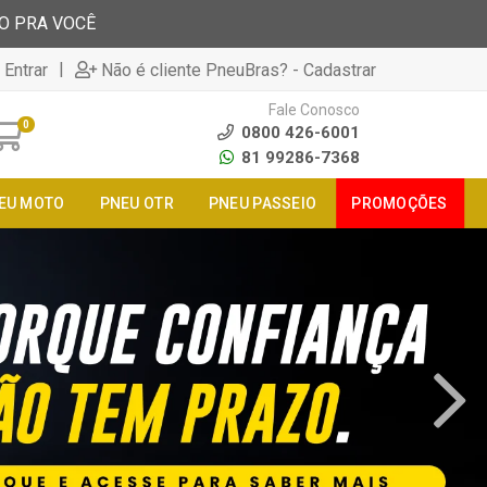
TO PRA VOCÊ
|
 Entrar
Não é cliente PneuBras? - Cadastrar
Fale Conosco
0
0800 426-6001
81 99286-7368
EU MOTO
PNEU OTR
PNEU PASSEIO
PROMOÇÕES