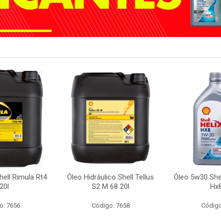
ell Rimula Rt4
Óleo Hidráulico Shell Tellus
Óleo 5w30 Shel
20l
S2 M 68 20l
Hx8
o: 7656
Código: 7658
Código