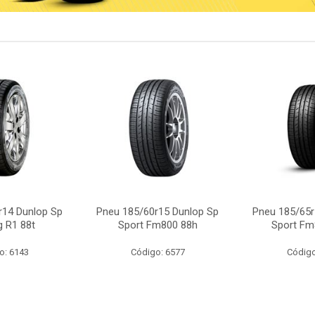
r14 Dunlop Sp
Pneu 185/60r15 Dunlop Sp
Pneu 185/65r
g R1 88t
Sport Fm800 88h
Sport Fm
o: 6143
Código: 6577
Código