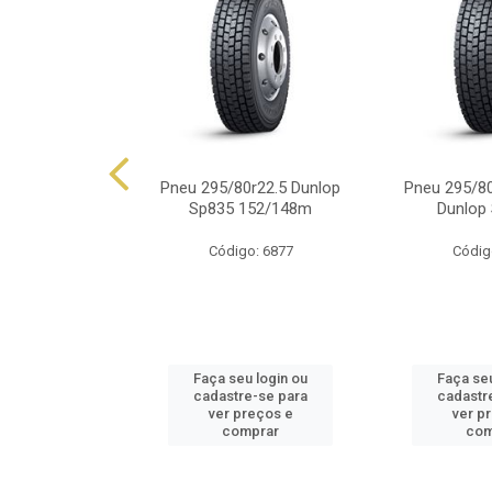
0r22.5 Dunlop
Pneu 295/80r22.5 Dunlop
Pneu 295/80
149/146j
Sp835 152/148m
Dunlop
o: 6165
Código: 6877
Códig
u login ou
Faça seu login ou
Faça seu
e-se para
cadastre-se para
cadastr
reços e
ver preços e
ver p
mprar
comprar
com