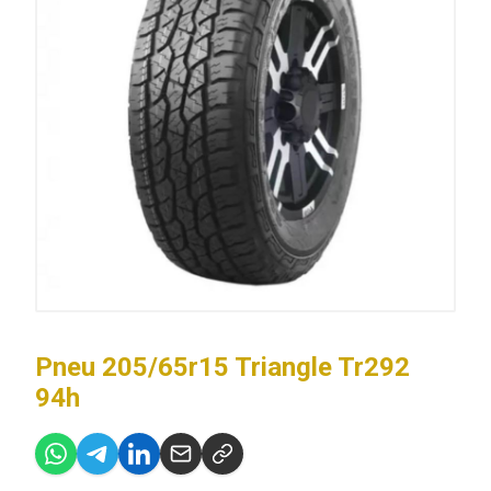
Pneu 205/65r15 Triangle Tr292
94h