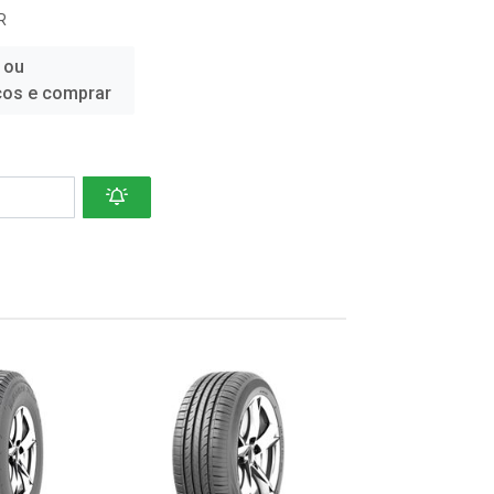
R
 ou
ços e comprar