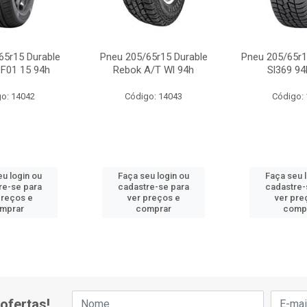
65r15 Durable
Pneu 205/65r15 Durable
Pneu 205/65r
 F01 15 94h
Rebok A/T Wl 94h
Sl369 94
o: 14042
Código: 14043
Código:
u login ou
Faça seu login ou
Faça seu 
re-se para
cadastre-se para
cadastre-
preços e
ver preços e
ver pre
mprar
comprar
comp
ofertas!