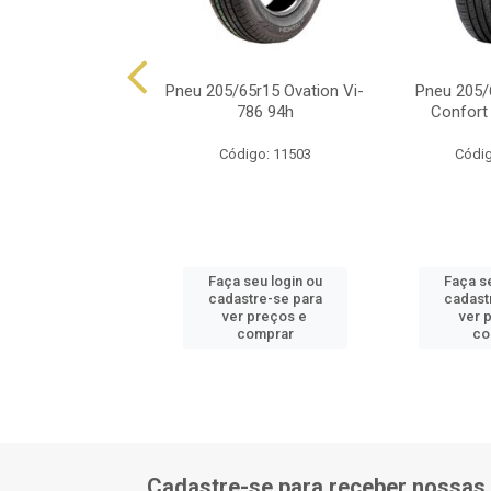
05/65r15 Pirelli
Pneu 205/65r15 Ovation Vi-
Pneu 205/
pion Atr 94h
786 94h
Confort
ódigo: 5054
Código: 11503
Códig
 seu login ou
Faça seu login ou
Faça se
astre-se para
cadastre-se para
cadast
er preços e
ver preços e
ver 
comprar
comprar
co
Cadastre-se para receber nossas 