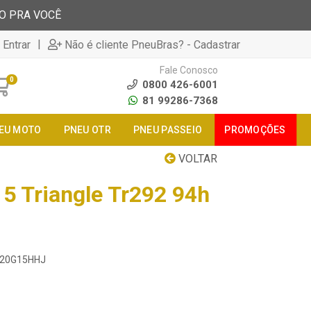
TO PRA VOCÊ
|
 Entrar
Não é cliente PneuBras? - Cadastrar
Fale Conosco
0
0800 426-6001
81 99286-7368
EU MOTO
PNEU OTR
PNEU PASSEIO
PROMOÇÕES
VOLTAR
5 Triangle Tr292 94h
9220G15HHJ