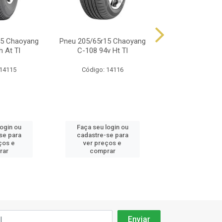
15 Chaoyang
Pneu 205/65r15 Chaoyang
Pneu 205/65r15
h At Tl
C-108 94v Ht Tl
Rp68 94
 14115
Código: 14116
Código: 15
login ou
Faça seu login ou
Faça seu log
se para
cadastre-se para
cadastre-se 
ços e
ver preços e
ver preços
rar
comprar
comprar