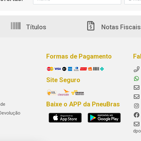
Títulos
Notas Fiscais
Formas de Pagamento
Fa
Site Seguro
Baixe o APP da PneuBras
ade
 Devolução
dpo