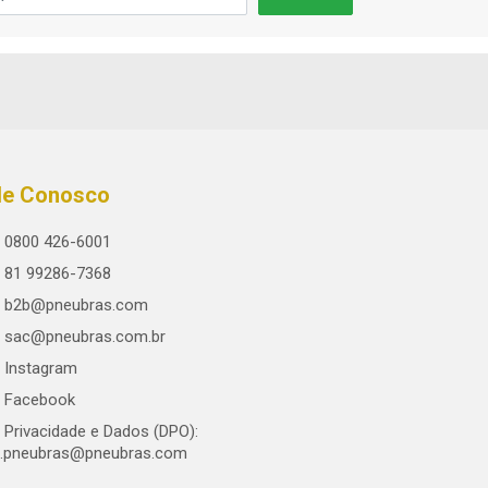
le Conosco
0800 426-6001
81 99286-7368
b2b@pneubras.com
sac@pneubras.com.br
Instagram
Facebook
Privacidade e Dados (DPO):
.pneubras@pneubras.com