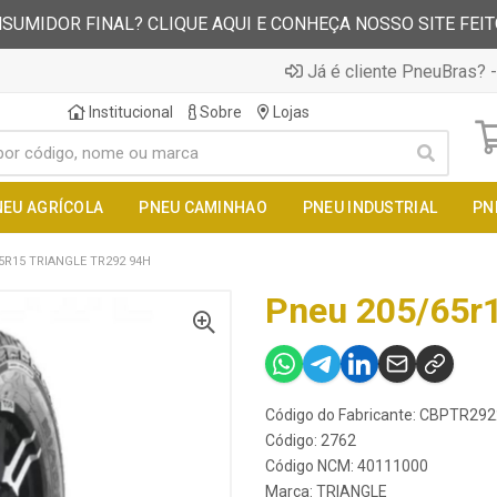
SUMIDOR FINAL? CLIQUE AQUI E CONHEÇA NOSSO SITE FEI
Já é cliente PneuBras? -
Institucional
Sobre
Lojas
NEU AGRÍCOLA
PNEU CAMINHAO
PNEU INDUSTRIAL
PN
5R15 TRIANGLE TR292 94H
Pneu 205/65r1
Código do Fabricante: CBPTR2
Código: 2762
Código NCM: 40111000
Marca:
TRIANGLE