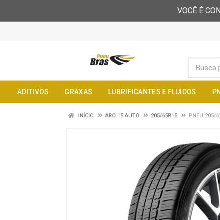
VOCÊ É CON
ADITIVOS
GRAXAS
LUBRIFICANTES E FLUIDOS
P
INÍCIO
ARO 15 AUTO
205/65R15
PNEU 205/6