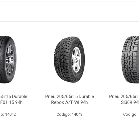
65r15 Durable
Pneu 205/65r15 Durable
Pneu 205/65r
 F01 15 94h
Rebok A/T Wl 94h
Sl369 94
o: 14042
Código: 14043
Código: