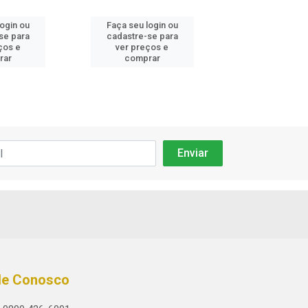
login ou
Faça seu login ou
Faça seu log
se para
cadastre-se para
cadastre-se 
ços e
ver preços e
ver preços
rar
comprar
comprar
le Conosco