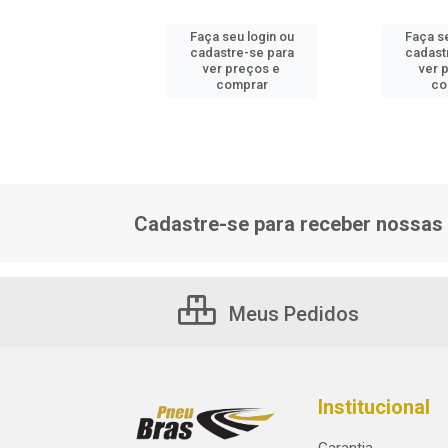
 seu login ou
Faça seu login ou
Faça se
astre-se para
cadastre-se para
cadast
er preços e
ver preços e
ver 
comprar
comprar
co
Cadastre-se para receber nossas 
Meus Pedidos
Institucional