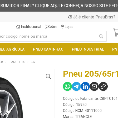
SUMIDOR FINAL? CLIQUE AQUI E CONHEÇA NOSSO SITE FEI
Já é cliente PneuBras? -
Institucional
Sobre
Lojas
NEU AGRÍCOLA
PNEU CAMINHAO
PNEU INDUSTRIAL
PN
5R15 TRIANGLE TC101 94V
Pneu 205/65r1
Código do Fabricante: CBPTC1
Código: 15920
Código NCM: 40111000
Marca:
TRIANGLE