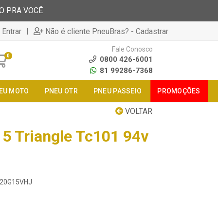
TO PRA VOCÊ
|
 Entrar
Não é cliente PneuBras? - Cadastrar
Fale Conosco
0
0800 426-6001
81 99286-7368
EU MOTO
PNEU OTR
PNEU PASSEIO
PROMOÇÕES
VOLTAR
5 Triangle Tc101 94v
0120G15VHJ