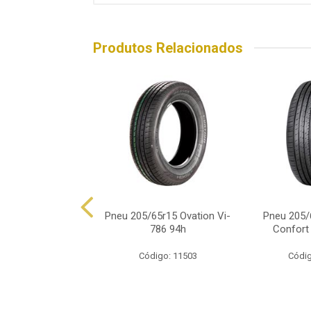
Produtos Relacionados
05/65r15 Pirelli
Pneu 205/65r15 Ovation Vi-
Pneu 205/
pion Atr 94h
786 94h
Confort
ódigo: 5054
Código: 11503
Códig