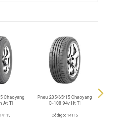
15 Chaoyang
Pneu 205/65r15 Chaoyang
Pneu 205/65r15
h At Tl
C-108 94v Ht Tl
Rp68 94
 14115
Código: 14116
Código: 15