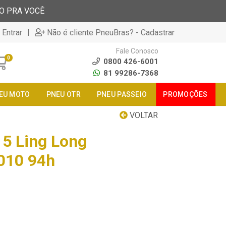
TO PRA VOCÊ
|
 Entrar
Não é cliente PneuBras? - Cadastrar
Fale Conosco
0
0800 426-6001
81 99286-7368
EU MOTO
PNEU OTR
PNEU PASSEIO
PROMOÇÕES
VOLTAR
5 Ling Long
010 94h