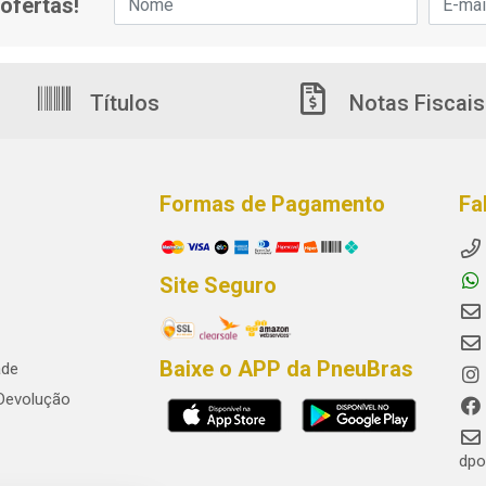
ofertas!
Títulos
Notas Fiscais
Formas de Pagamento
Fa
Site Seguro
Baixe o APP da PneuBras
ade
 Devolução
dpo