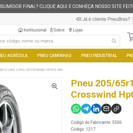
SUMIDOR FINAL? CLIQUE AQUI E CONHEÇA NOSSO SITE FEI
Já é cliente PneuBras? -
Institucional
Sobre
Lojas
NEU AGRÍCOLA
PNEU CAMINHAO
PNEU INDUSTRIAL
PN
5R15 LING LONG CROSSWIND HP010 94H
Pneu 205/65r1
Crosswind Hp
Código do Fabricante: 5506
Código: 1217