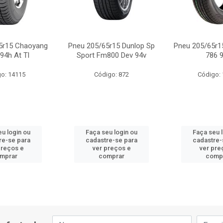
5r15 Chaoyang
Pneu 205/65r15 Dunlop Sp
Pneu 205/65r15
94h At Tl
Sport Fm800 Dev 94v
786 
o: 14115
Código: 872
Código:
u login ou
Faça seu login ou
Faça seu 
re-se para
cadastre-se para
cadastre-
preços e
ver preços e
ver pre
mprar
comprar
comp