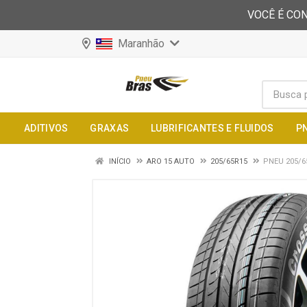
VOCÊ É CON
Maranhão
ADITIVOS
GRAXAS
LUBRIFICANTES E FLUIDOS
P
INÍCIO
ARO 15 AUTO
205/65R15
PNEU 205/6