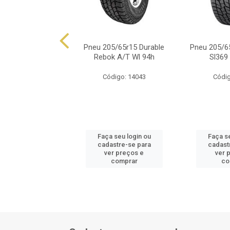
05/65r15 Dunlop
Pneu 205/65r15 Durable
Pneu 205/6
ng T1 94t Dev
Rebok A/T Wl 94h
Sl369 
ódigo: 852
Código: 14043
Códig
 seu login ou
Faça seu login ou
Faça se
astre-se para
cadastre-se para
cadast
er preços e
ver preços e
ver 
comprar
comprar
co