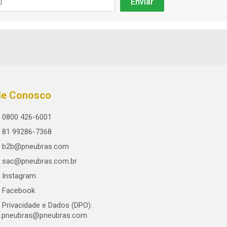
le Conosco
0800 426-6001
81 99286-7368
b2b@pneubras.com
sac@pneubras.com.br
Instagram
Facebook
Privacidade e Dados (DPO):
.pneubras@pneubras.com