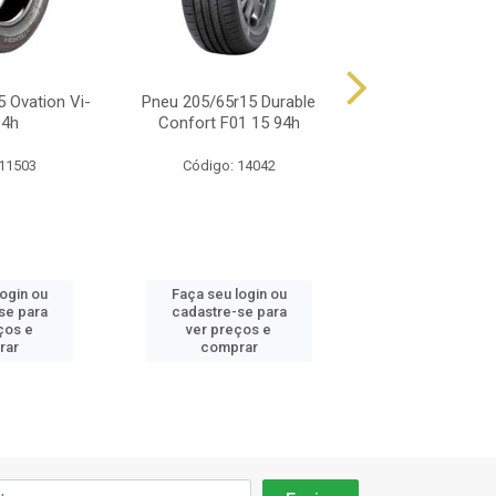
 Ovation Vi-
Pneu 205/65r15 Durable
Pneu 205/65r15
94h
Confort F01 15 94h
C-108 94v H
 11503
Código: 14042
Código: 14
login ou
Faça seu login ou
Faça seu log
se para
cadastre-se para
cadastre-se 
ços e
ver preços e
ver preços
rar
comprar
comprar