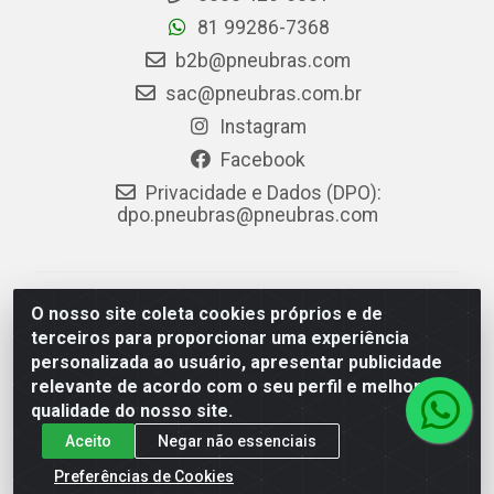
81 99286-7368
b2b@pneubras.com
sac@pneubras.com.br
Instagram
Facebook
Privacidade e Dados (DPO):
dpo.pneubras@pneubras.com
PneuBras - Rodovia BR-101, KM 82 - Prazeres,
O nosso site coleta cookies próprios e de
Jaboatão dos Guararapes/PE - CEP 54.335-000 - CNPJ
terceiros para proporcionar uma experiência
08.678.386/0001-05 - Pneubras Comércio de Pneus
personalizada ao usuário, apresentar publicidade
Ltda
relevante de acordo com o seu perfil e melhorar a
qualidade do nosso site.
Aceito
Negar não essenciais
Preferências de Cookies