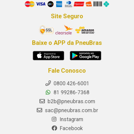
Site Seguro
Baixe o APP da PneuBras
Fale Conosco
0800 426-6001
81 99286-7368
b2b@pneubras.com
sac@pneubras.com.br
Instagram
Facebook