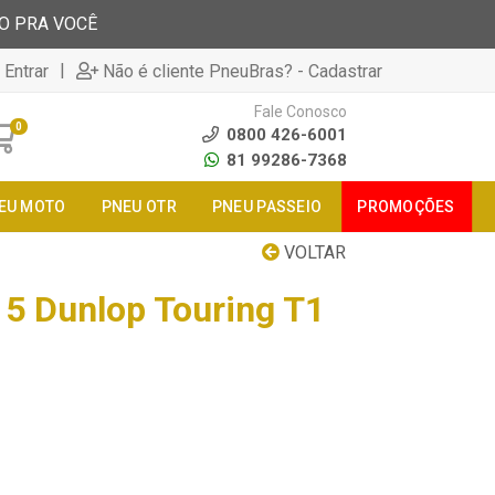
TO PRA VOCÊ
|
 Entrar
Não é cliente PneuBras? - Cadastrar
Fale Conosco
0
0800 426-6001
81 99286-7368
EU MOTO
PNEU OTR
PNEU PASSEIO
PROMOÇÕES
VOLTAR
5 Dunlop Touring T1