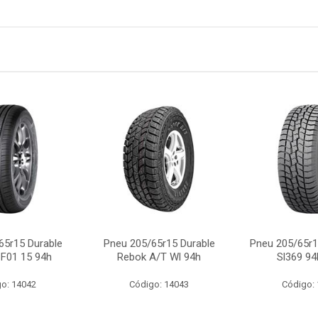
65r15 Durable
Pneu 205/65r15 Durable
Pneu 205/65r
 F01 15 94h
Rebok A/T Wl 94h
Sl369 94
o: 14042
Código: 14043
Código: