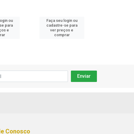
login ou
Faça seu login ou
Faça seu log
se para
cadastre-se para
cadastre-se 
ços e
ver preços e
ver preços
rar
comprar
comprar
le Conosco