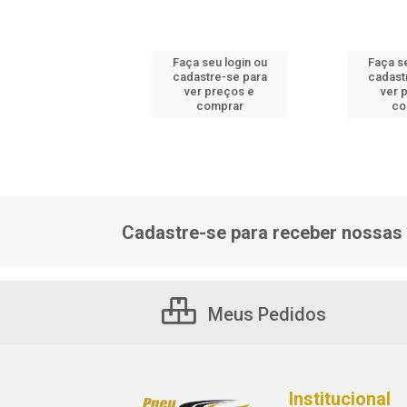
 seu login ou
Faça seu login ou
Faça se
astre-se para
cadastre-se para
cadast
er preços e
ver preços e
ver 
comprar
comprar
co
Cadastre-se para receber nossas 
Meus Pedidos
Institucional