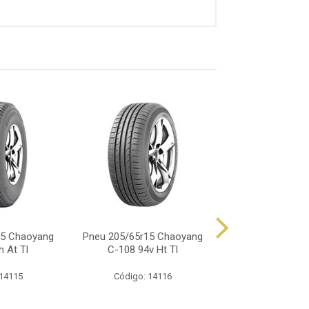
15 Chaoyang
Pneu 205/65r15 Chaoyang
Pneu 205/65r15
h At Tl
C-108 94v Ht Tl
Rp68 94
 14115
Código: 14116
Código: 15