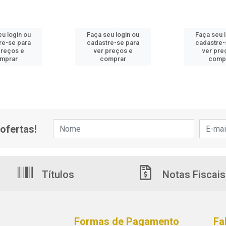
u login ou
Faça seu login ou
Faça seu 
re-se para
cadastre-se para
cadastre-
preços e
ver preços e
ver pre
mprar
comprar
comp
ofertas!
Títulos
Notas Fiscais
Formas de Pagamento
Fa