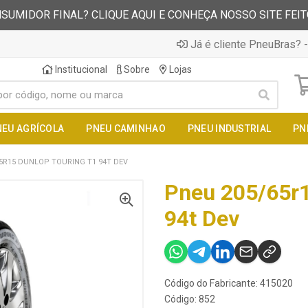
SUMIDOR FINAL? CLIQUE AQUI E CONHEÇA NOSSO SITE FEI
Já é cliente PneuBras? -
Institucional
Sobre
Lojas
NEU AGRÍCOLA
PNEU CAMINHAO
PNEU INDUSTRIAL
PN
5R15 DUNLOP TOURING T1 94T DEV
Pneu 205/65r1
94t Dev
Código do Fabricante: 415020
Código: 852