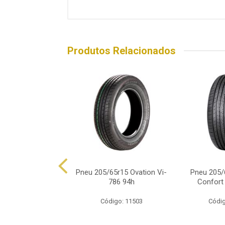
Produtos Relacionados
05/65r15 Pirelli
Pneu 205/65r15 Ovation Vi-
Pneu 205/
pion Atr 94h
786 94h
Confort
ódigo: 5054
Código: 11503
Códig