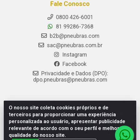
Fale Conosco
0800 426-6001
81 99286-7368
b2b@pneubras.com
sac@pneubras.com.br
Instagram
Facebook
Privacidade e Dados (DPO):
dpo.pneubras@pneubras.com
PneuBras - Rodovia BR-101, KM 82 - Prazeres,
O nosso site coleta cookies próprios e de
Jaboatão dos Guararapes/PE - CEP 54.335-000 - CNPJ
terceiros para proporcionar uma experiência
08.678.386/0001-05 - Pneubras Comércio de Pneus
personalizada ao usuário, apresentar publicidade
Ltda
relevante de acordo com o seu perfil e melhorar a
qualidade do nosso site.