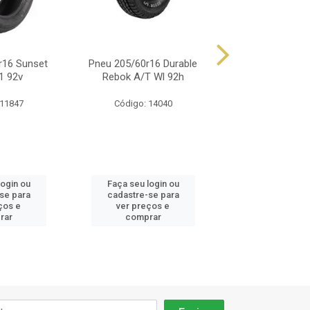
r16 Sunset
Pneu 205/60r16 Durable
Pneu 205/60r16
1 92v
Rebok A/T Wl 92h
Confort F01
 11847
Código: 14040
Código: 14
login ou
Faça seu login ou
Faça seu log
se para
cadastre-se para
cadastre-se
ços e
ver preços e
ver preços
rar
comprar
compra