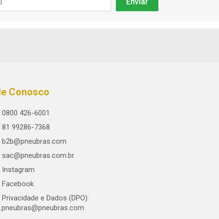
le Conosco
0800 426-6001
81 99286-7368
b2b@pneubras.com
sac@pneubras.com.br
Instagram
Facebook
Privacidade e Dados (DPO):
.pneubras@pneubras.com