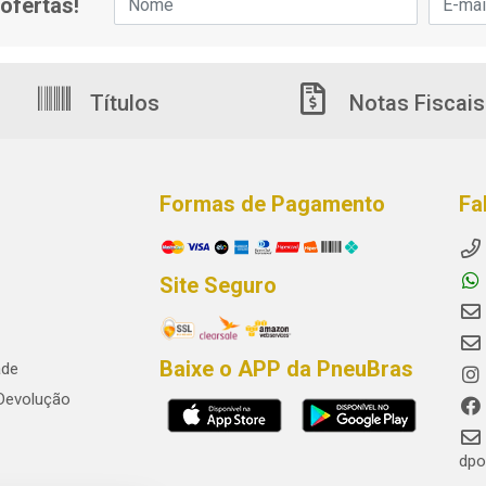
ofertas!
Títulos
Notas Fiscais
Formas de Pagamento
Fa
Site Seguro
Baixe o APP da PneuBras
ade
 Devolução
dpo