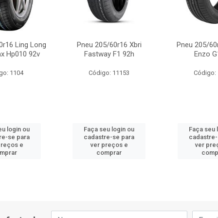
0r16 Ling Long
Pneu 205/60r16 Xbri
Pneu 205/60
x Hp010 92v
Fastway F1 92h
Enzo G
go: 1104
Código: 11153
Código:
eu login ou
Faça seu login ou
Faça seu 
re-se para
cadastre-se para
cadastre-
preços e
ver preços e
ver pre
mprar
comprar
comp