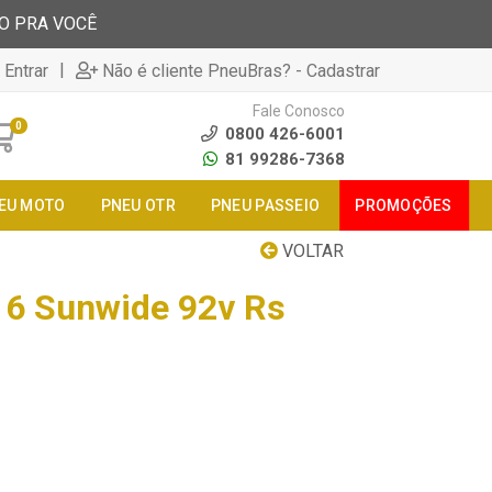
TO PRA VOCÊ
|
 Entrar
Não é cliente PneuBras? - Cadastrar
Fale Conosco
0
0800 426-6001
81 99286-7368
EU MOTO
PNEU OTR
PNEU PASSEIO
PROMOÇÕES
VOLTAR
16 Sunwide 92v Rs