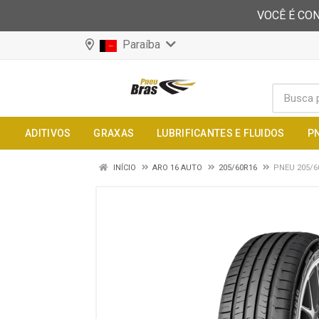
VOCÊ É CON
Paraíba
ADITIVOS
GRAXAS
LUBRIFICANTES E FLUIDOS
P
INÍCIO
ARO 16 AUTO
205/60R16
PNEU 205/6