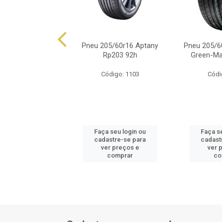
60r16 Ovation Vi-
Pneu 205/60r16 Aptany
Pneu 205/6
682 92v
Rp203 92h
Green-Ma
ódigo: 8782
Código: 1103
Códi
 seu login ou
Faça seu login ou
Faça s
astre-se para
cadastre-se para
cadast
er preços e
ver preços e
ver 
comprar
comprar
co