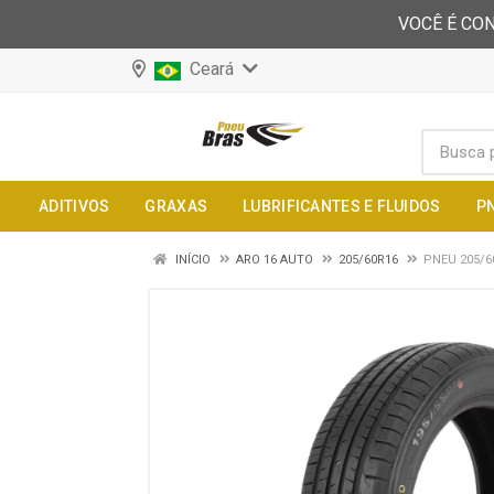
VOCÊ É CON
Ceará
ADITIVOS
GRAXAS
LUBRIFICANTES E FLUIDOS
P
INÍCIO
ARO 16 AUTO
205/60R16
PNEU 205/6