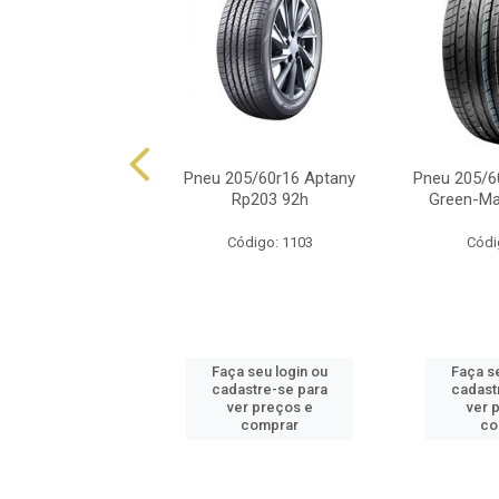
60r16 Ovation Vi-
Pneu 205/60r16 Aptany
Pneu 205/6
682 92v
Rp203 92h
Green-Ma
ódigo: 8782
Código: 1103
Códi
 seu login ou
Faça seu login ou
Faça s
astre-se para
cadastre-se para
cadast
er preços e
ver preços e
ver 
comprar
comprar
co