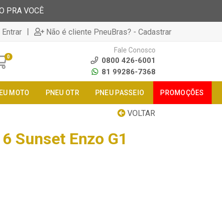
TO PRA VOCÊ
|
 Entrar
Não é cliente PneuBras? - Cadastrar
Fale Conosco
0
0800 426-6001
81 99286-7368
EU MOTO
PNEU OTR
PNEU PASSEIO
PROMOÇÕES
VOLTAR
6 Sunset Enzo G1