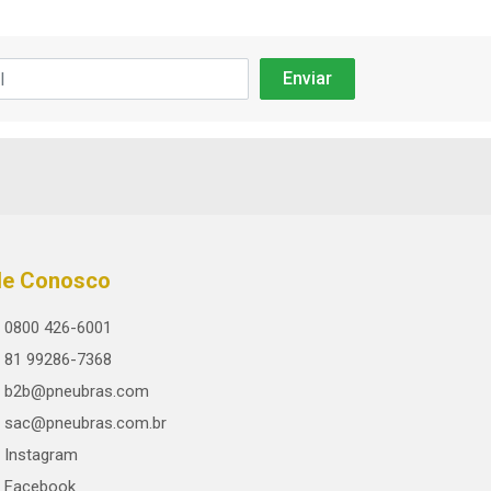
le Conosco
0800 426-6001
81 99286-7368
b2b@pneubras.com
sac@pneubras.com.br
Instagram
Facebook