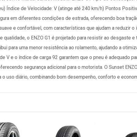
neu) Índice de Velocidade: V (atinge até 240 km/h) Pontos Posit
ura em diferentes condições de estrada, oferecendo boa tração 
uave e confortável, com características que ajudam a reduzir o 
 qualidade, o ENZO G1 é projetado para resistir ao desgaste e te
ibui para uma menor resistência ao rolamento, ajudando a otimi
dade V e o índice de carga 92 garantem que o pneu é adequado pa
oferecendo segurança adicional para o motorista. O Sunset ENZ
ra o uso diário, combinando bom desempenho, conforto e econom