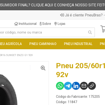
SUMIDOR FINAL? CLIQUE AQUI E CONHEÇA NOSSO SITE FEI
Já é cliente PneuBras? -
Institucional
Sobre
Lojas
NEU AGRÍCOLA
PNEU CAMINHAO
PNEU INDUSTRIAL
PN
0R16 SUNSET ENZO G1 92V
Pneu 205/60r1
92v
Código do Fabricante: 175205
Código: 11847