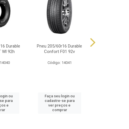
16 Durable
Pneu 205/60r16 Durable
Pneu 205/60r16
 Wl 92h
Confort F01 92v
C-108 92v H
 14040
Código: 14041
Código: 14
login ou
Faça seu login ou
Faça seu log
se para
cadastre-se para
cadastre-se
ços e
ver preços e
ver preços
rar
comprar
compra