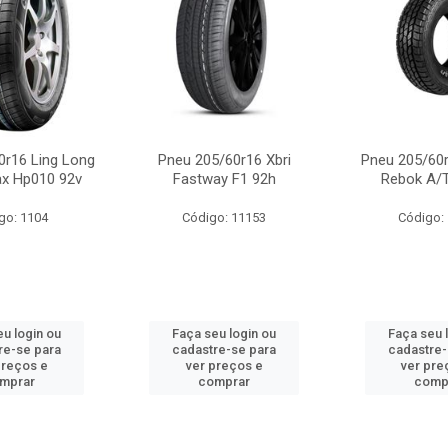
0r16 Ling Long
Pneu 205/60r16 Xbri
Pneu 205/60r
x Hp010 92v
Fastway F1 92h
Rebok A/T
go: 1104
Código: 11153
Código:
eu login ou
Faça seu login ou
Faça seu 
re-se para
cadastre-se para
cadastre-
preços e
ver preços e
ver pre
mprar
comprar
comp