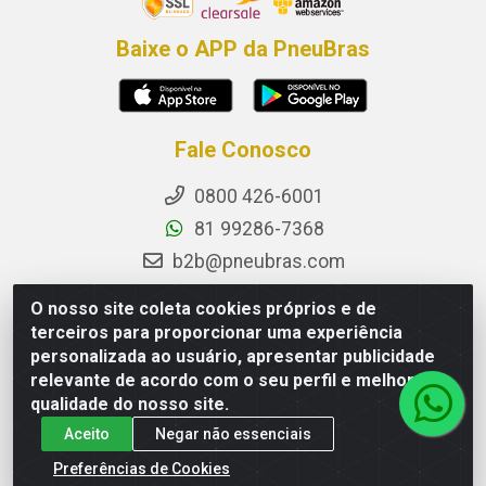
Baixe o APP da PneuBras
Fale Conosco
0800 426-6001
81 99286-7368
b2b@pneubras.com
sac@pneubras.com.br
O nosso site coleta cookies próprios e de
Instagram
terceiros para proporcionar uma experiência
personalizada ao usuário, apresentar publicidade
Facebook
relevante de acordo com o seu perfil e melhorar a
Privacidade e Dados (DPO):
qualidade do nosso site.
dpo.pneubras@pneubras.com
Aceito
Negar não essenciais
Preferências de Cookies