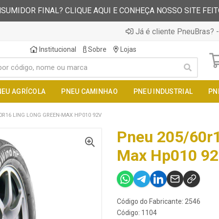
SUMIDOR FINAL? CLIQUE AQUI E CONHEÇA NOSSO SITE FEI
Já é cliente PneuBras? -
Institucional
Sobre
Lojas
NEU AGRÍCOLA
PNEU CAMINHAO
PNEU INDUSTRIAL
PN
0R16 LING LONG GREEN-MAX HP010 92V
Pneu 205/60r1
Max Hp010 92
Código do Fabricante: 2546
Código: 1104