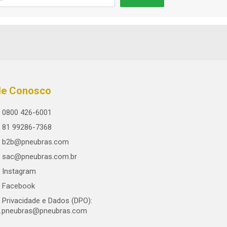
le Conosco
0800 426-6001
81 99286-7368
b2b@pneubras.com
sac@pneubras.com.br
Instagram
Facebook
Privacidade e Dados (DPO):
.pneubras@pneubras.com