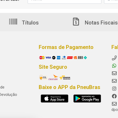
Títulos
Notas Fiscais
Formas de Pagamento
Fa
Site Seguro
Baixe o APP da PneuBras
ade
 Devolução
dpo