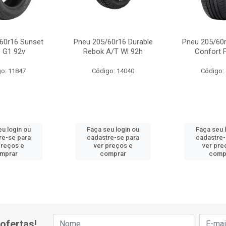
60r16 Sunset
Pneu 205/60r16 Durable
Pneu 205/60r
 G1 92v
Rebok A/T Wl 92h
Confort 
o: 11847
Código: 14040
Código:
eu login ou
Faça seu login ou
Faça seu 
re-se para
cadastre-se para
cadastre-
preços e
ver preços e
ver pre
mprar
comprar
comp
ofertas!