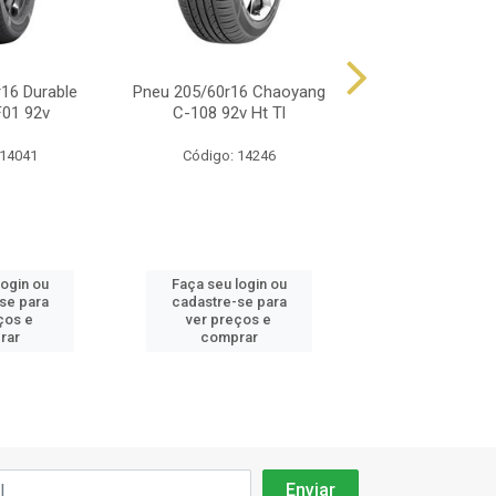
16 Durable
Pneu 205/60r16 Chaoyang
Pneu 205/65r16 
F01 92v
C-108 92v Ht Tl
Energy Xm2+ 
 14041
Código: 14246
Código: 14
login ou
Faça seu login ou
Faça seu log
se para
cadastre-se para
cadastre-se
ços e
ver preços e
ver preços
rar
comprar
compra