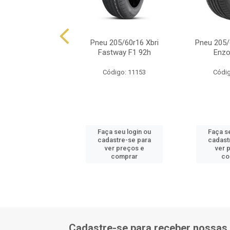
60r16 Ovation Vi-
Pneu 205/60r16 Xbri
Pneu 205/
682 92v
Fastway F1 92h
Enzo
ódigo: 8782
Código: 11153
Códig
 seu login ou
Faça seu login ou
Faça s
astre-se para
cadastre-se para
cadast
er preços e
ver preços e
ver 
comprar
comprar
co
Cadastre-se para receber nossas 