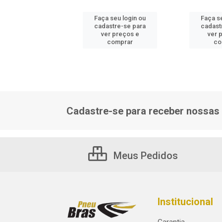
 seu login ou
Faça seu login ou
Faça s
astre-se para
cadastre-se para
cadast
er preços e
ver preços e
ver 
comprar
comprar
co
Cadastre-se para receber nossas 
Meus Pedidos
Institucional