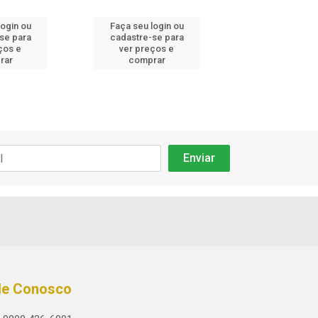
login ou
Faça seu login ou
Faça seu log
se para
cadastre-se para
cadastre-se
ços e
ver preços e
ver preços
rar
comprar
compra
le Conosco