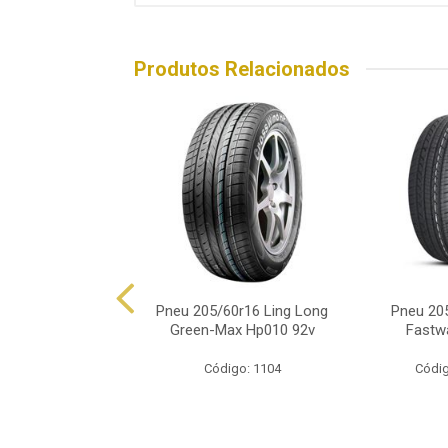
Produtos Relacionados
60r16 Ovation Vi-
Pneu 205/60r16 Ling Long
Pneu 205
682 92v
Green-Max Hp010 92v
Fastw
ódigo: 8782
Código: 1104
Códig