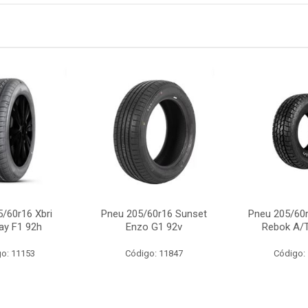
/60r16 Xbri
Pneu 205/60r16 Sunset
Pneu 205/60r
ay F1 92h
Enzo G1 92v
Rebok A/T
o: 11153
Código: 11847
Código: