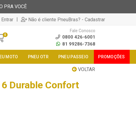
TO PRA VOCÊ
|
 Entrar
Não é cliente PneuBras? - Cadastrar
Fale Conosco
0
0800 426-6001
81 99286-7368
EU MOTO
PNEU OTR
PNEU PASSEIO
PROMOÇÕES
VOLTAR
6 Durable Confort