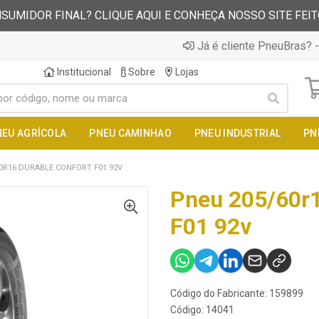
SUMIDOR FINAL? CLIQUE AQUI E CONHEÇA NOSSO SITE FEI
Já é cliente PneuBras? -
Institucional
Sobre
Lojas
NEU AGRÍCOLA
PNEU CAMINHAO
PNEU INDUSTRIAL
PN
0R16 DURABLE CONFORT F01 92V
Pneu 205/60r1
F01 92v
Código do Fabricante: 159899
Código: 14041