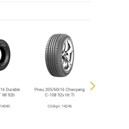
16 Durable
Pneu 205/60r16 Chaoyang
Pneu 205/65r16 
 Wl 92h
C-108 92v Ht Tl
Energy Xm2+ 
 14040
Código: 14246
Código: 14