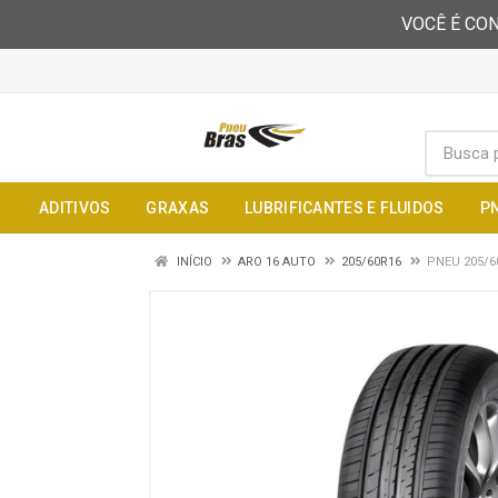
VOCÊ É CON
ADITIVOS
GRAXAS
LUBRIFICANTES E FLUIDOS
P
INÍCIO
ARO 16 AUTO
205/60R16
PNEU 205/6