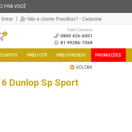
TO PRA VOCÊ
|
 Entrar
Não é cliente PneuBras? - Cadastrar
Fale Conosco
0
0800 426-6001
81 99286-7368
EU MOTO
PNEU OTR
PNEU PASSEIO
PROMOÇÕES
VOLTAR
6 Dunlop Sp Sport