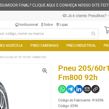
SUMIDOR FINAL? CLIQUE AQUI E CONHEÇA NOSSO SITE FEI
Já é cliente PneuBras? -
Institucional
Sobre
Lojas
NEU AGRÍCOLA
PNEU CAMINHAO
PNEU INDUSTRIAL
PN
0R16 DUNLOP SP SPORT FM800 92H
Pneu 205/60r1
Fm800 92h
Código do Fabricante: 416096
Código: 6596