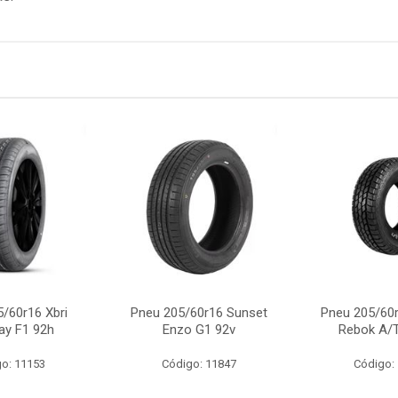
/60r16 Xbri
Pneu 205/60r16 Sunset
Pneu 205/60r
ay F1 92h
Enzo G1 92v
Rebok A/T
o: 11153
Código: 11847
Código: