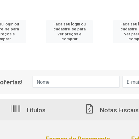
eu login ou
Faça seu login ou
Faça seu 
re-se para
cadastre-se para
cadastre-
preços e
ver preços e
ver pre
mprar
comprar
comp
ofertas!
Títulos
Notas Fiscais