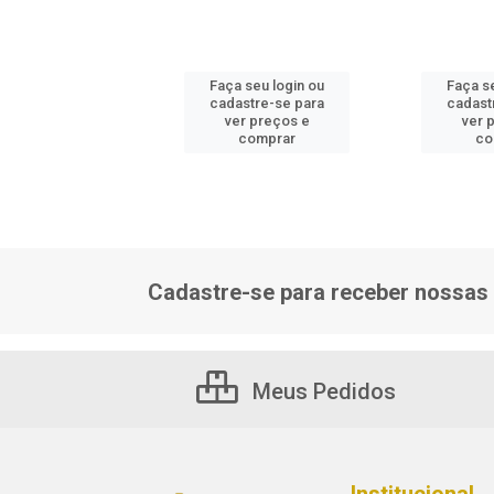
 seu login ou
Faça seu login ou
Faça s
astre-se para
cadastre-se para
cadast
er preços e
ver preços e
ver 
comprar
comprar
co
Cadastre-se para receber nossas 
Meus Pedidos