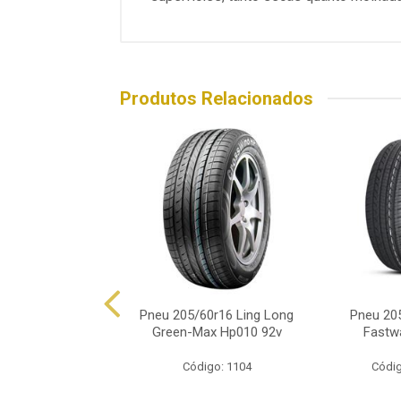
Produtos Relacionados
60r16 Ovation Vi-
Pneu 205/60r16 Ling Long
Pneu 205
682 92v
Green-Max Hp010 92v
Fastw
ódigo: 8782
Código: 1104
Códig