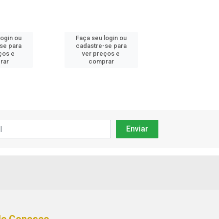
login ou
Faça seu login ou
Faça seu log
se para
cadastre-se para
cadastre-se
ços e
ver preços e
ver preços
rar
comprar
compra