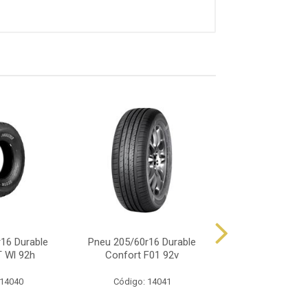
16 Durable
Pneu 205/60r16 Durable
Pneu 205/60r16
 Wl 92h
Confort F01 92v
C-108 92v H
 14040
Código: 14041
Código: 14