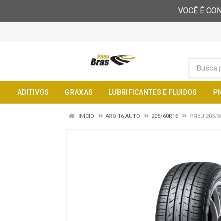
VOCÊ É CON
ADITIVOS
GRAXAS
LUBRIFICANTES E FLUIDOS
P
INÍCIO
ARO 16 AUTO
205/60R16
PNEU 205/6