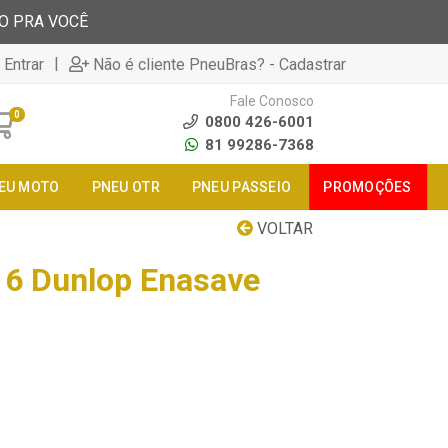
TO PRA VOCÊ
|
 Entrar
Não é cliente PneuBras? - Cadastrar
Fale Conosco
0
0800 426-6001
81 99286-7368
EU MOTO
PNEU OTR
PNEU PASSEIO
PROMOÇÕES
VOLTAR
16 Dunlop Enasave