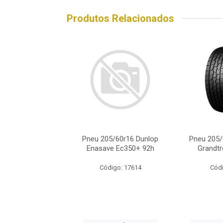
Produtos Relacionados
05/60r16 Dunlop
Pneu 205/60r16 Dunlop
Pneu 205/
dtrek At5 92h
Enasave Ec350+ 92h
Grandtr
ódigo: 900
Código: 17614
Códi