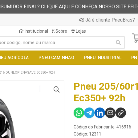
SUMIDOR FINAL? CLIQUE AQUI E CONHEÇA NOSSO SITE FEI
Já é cliente PneuBras? -
Institucional
Sobre
Lojas
NEU AGRÍCOLA
PNEU CAMINHAO
PNEU INDUSTRIAL
PN
R16 DUNLOP ENASAVE EC350+ 92H
Pneu 205/60r
Ec350+ 92h
Código do Fabricante: 416916
Código: 12311