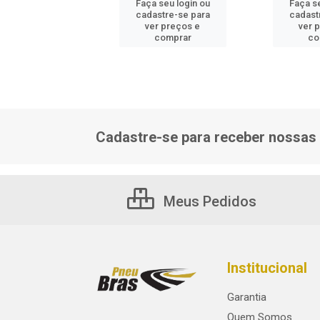
 seu login ou
Faça seu login ou
Faça se
astre-se para
cadastre-se para
cadast
er preços e
ver preços e
ver 
comprar
comprar
co
Cadastre-se para receber nossas 
Meus Pedidos
Institucional
Garantia
Quem Somos