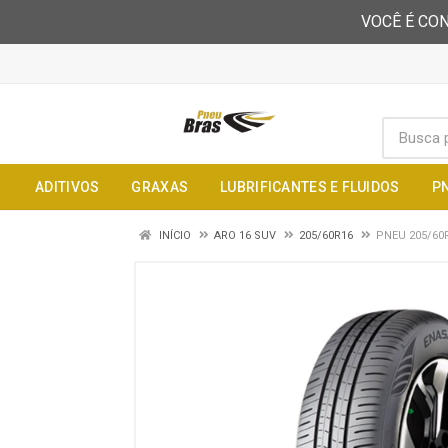
VOCÊ É CON
ADITIVOS
GRAXAS
LUBRIFICANTES E FLUIDOS
P
INÍCIO
ARO 16 SUV
205/60R16
PNEU 205/60