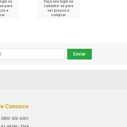
login ou
Faça seu login ou
Faça seu log
se para
cadastre-se para
cadastre-se 
ços e
ver preços e
ver preços
rar
comprar
comprar
le Conosco
0800 426-6001
81 99286-7368