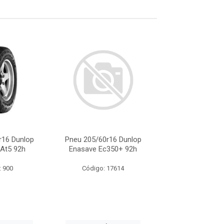
r16 Dunlop
Pneu 205/60r16 Dunlop
Pneu 205/60r16
 At5 92h
Enasave Ec350+ 92h
Grandtrek At
: 900
Código: 17614
Código: 9