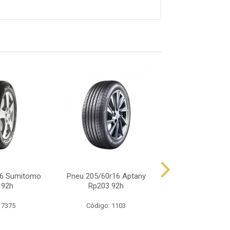
16 Sumitomo
Pneu 205/60r16 Aptany
Pneu 205/60r16 
 92h
Rp203 92h
Green-Max Hp
 7375
Código: 1103
Código: 11