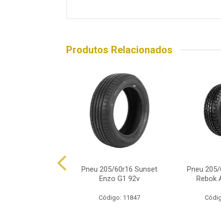
Produtos Relacionados
60r16 Ovation Vi-
Pneu 205/60r16 Sunset
Pneu 205/
682 92v
Enzo G1 92v
Rebok 
ódigo: 8782
Código: 11847
Códig