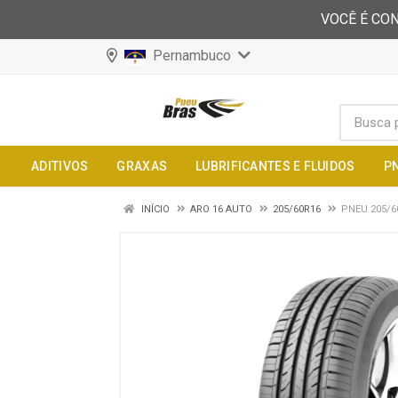
VOCÊ É CON
Pernambuco
ADITIVOS
GRAXAS
LUBRIFICANTES E FLUIDOS
P
INÍCIO
ARO 16 AUTO
205/60R16
PNEU 205/6