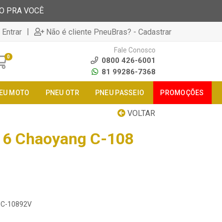
TO PRA VOCÊ
|
 Entrar
Não é cliente PneuBras? - Cadastrar
Fale Conosco
0
0800 426-6001
81 99286-7368
EU MOTO
PNEU OTR
PNEU PASSEIO
PROMOÇÕES
VOLTAR
16 Chaoyang C-108
16C-10892V