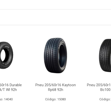
60r16 Durable
Pneu 205/60r16 Kaytoon
Pneu 205/60r
A/T Wl 92h
Rp68 92h
Bc100
o: 14040
Código: 15083
Código: