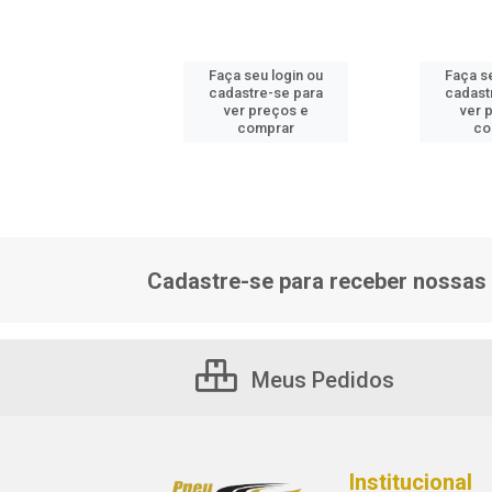
 seu login ou
Faça seu login ou
Faça s
astre-se para
cadastre-se para
cadast
er preços e
ver preços e
ver 
comprar
comprar
co
Cadastre-se para receber nossas 
Meus Pedidos
Institucional