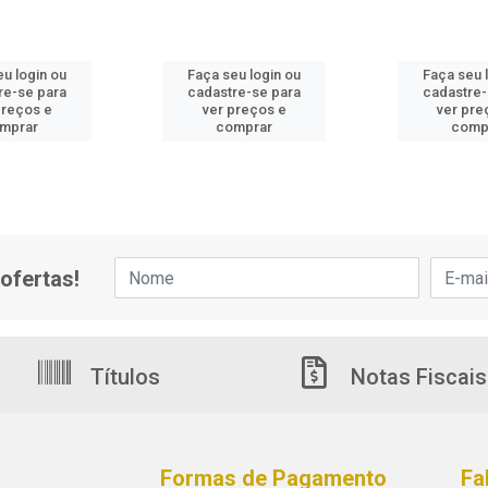
eu login ou
Faça seu login ou
Faça seu 
re-se para
cadastre-se para
cadastre-
preços e
ver preços e
ver pre
mprar
comprar
comp
ofertas!
Títulos
Notas Fiscais
Formas de Pagamento
Fa