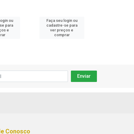
login ou
Faça seu login ou
Faça seu log
se para
cadastre-se para
cadastre-se
ços e
ver preços e
ver preços
rar
comprar
compra
le Conosco