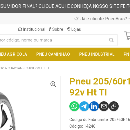
SUMIDOR FINAL? CLIQUE AQUI E CONHEÇA NOSSO SITE FEI
Já é cliente PneuBras? -
Institucional
Sobre
Lojas
NEU AGRÍCOLA
PNEU CAMINHAO
PNEU INDUSTRIAL
PN
0R16 CHAOYANG C-108 92V HT TL
Pneu 205/60r
92v Ht Tl
Código do Fabricante: 205/60R
Código: 14246