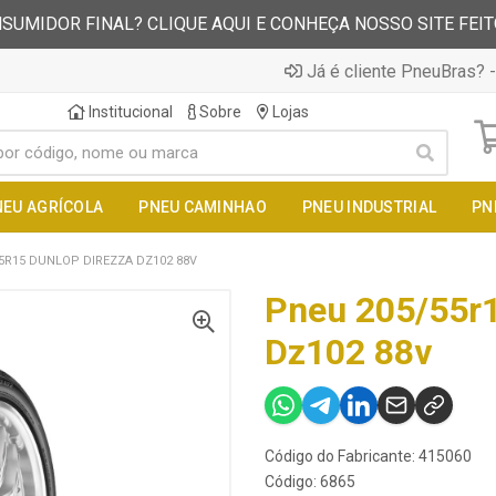
SUMIDOR FINAL? CLIQUE AQUI E CONHEÇA NOSSO SITE FEI
Já é cliente PneuBras? -
Institucional
Sobre
Lojas
NEU AGRÍCOLA
PNEU CAMINHAO
PNEU INDUSTRIAL
PN
5R15 DUNLOP DIREZZA DZ102 88V
Pneu 205/55r1
Dz102 88v
Código do Fabricante: 415060
Código: 6865