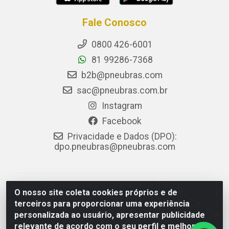
Fale Conosco
0800 426-6001
81 99286-7368
b2b@pneubras.com
sac@pneubras.com.br
Instagram
Facebook
Privacidade e Dados (DPO):
dpo.pneubras@pneubras.com
PneuBras - Rodovia BR-101, KM 82 - Prazeres,
O nosso site coleta cookies próprios e de
Jaboatão dos Guararapes/PE - CEP 54.335-000 - CNPJ
terceiros para proporcionar uma experiência
08.678.386/0001-05 - Pneubras Comércio de Pneus
personalizada ao usuário, apresentar publicidade
Ltda
relevante de acordo com o seu perfil e melhorar a