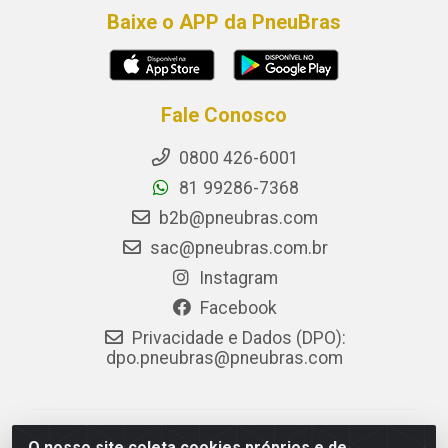
Baixe o APP da PneuBras
Fale Conosco
0800 426-6001
81 99286-7368
b2b@pneubras.com
sac@pneubras.com.br
Instagram
Facebook
Privacidade e Dados (DPO):
dpo.pneubras@pneubras.com
PneuBras - Rodovia BR-101, KM 82 - Prazeres,
O nosso site coleta cookies próprios e de