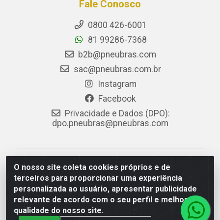
Fale Conosco
0800 426-6001
81 99286-7368
b2b@pneubras.com
sac@pneubras.com.br
Instagram
Facebook
Privacidade e Dados (DPO):
dpo.pneubras@pneubras.com
PneuBras - Rodovia BR-101, KM 82 - Prazeres,
O nosso site coleta cookies próprios e de
Jaboatão dos Guararapes/PE - CEP 54.335-000 - CNPJ
terceiros para proporcionar uma experiência
08.678.386/0001-05 - Pneubras Comércio de Pneus
personalizada ao usuário, apresentar publicidade
Ltda
relevante de acordo com o seu perfil e melhorar a
qualidade do nosso site.