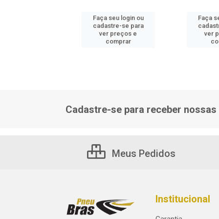
 seu login ou
Faça seu login ou
Faça se
astre-se para
cadastre-se para
cadast
er preços e
ver preços e
ver 
comprar
comprar
co
Cadastre-se para receber nossas 
Meus Pedidos
Institucional