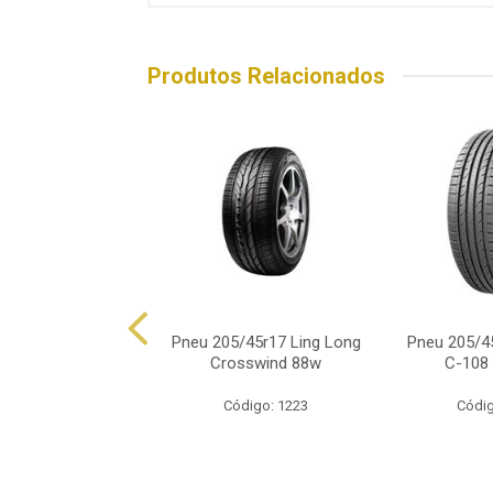
Produtos Relacionados
05/45r17 Dunlop
Pneu 205/45r17 Ling Long
Pneu 205/4
 Maxx Rof 88w
Crosswind 88w
C-108 
ódigo: 4913
Código: 1223
Códig