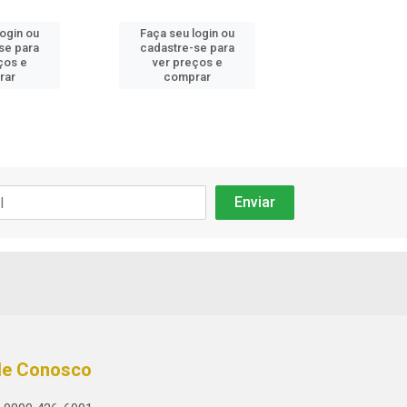
login ou
Faça seu login ou
Faça seu log
se para
cadastre-se para
cadastre-se 
ços e
ver preços e
ver preços
rar
comprar
comprar
le Conosco