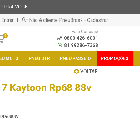
TO PRA VOCÊ
|
 Entrar
Não é cliente PneuBras? - Cadastrar
Fale Conosco
0
0800 426-6001
81 99286-7368
EU MOTO
PNEU OTR
PNEU PASSEIO
PROMOÇÕES
VOLTAR
17 Kaytoon Rp68 88v
17RP6888V