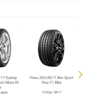
r17 Dunlop
Pneu 205/45r17 Xbri Sport
Pneu 205/45r17
ort Maxx Rt
Plus F1 88w
Ra301 Sport Ma
w
Código: 8617
Código: 11
 6845