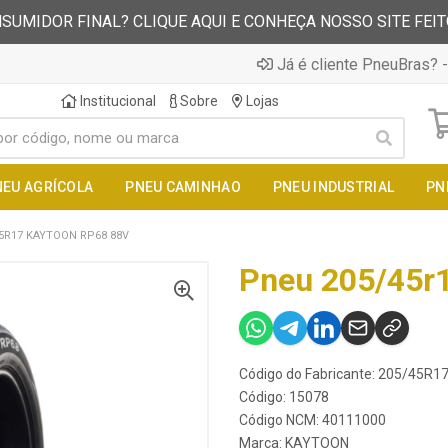
SUMIDOR FINAL? CLIQUE AQUI E CONHEÇA NOSSO SITE FEI
Já é cliente PneuBras? -
Institucional
Sobre
Lojas
NEU AGRÍCOLA
PNEU CAMINHAO
PNEU INDUSTRIAL
PN
5R17 KAYTOON RP68 88V
Pneu 205/45r
Código do Fabricante: 205/45R
Código: 15078
Código NCM: 40111000
Marca:
KAYTOON