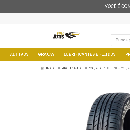
VOCÊ É CON
ADITIVOS
GRAXAS
LUBRIFICANTES E FLUIDOS
P
INÍCIO
ARO 17 AUTO
205/45R17
PNEU 205/4