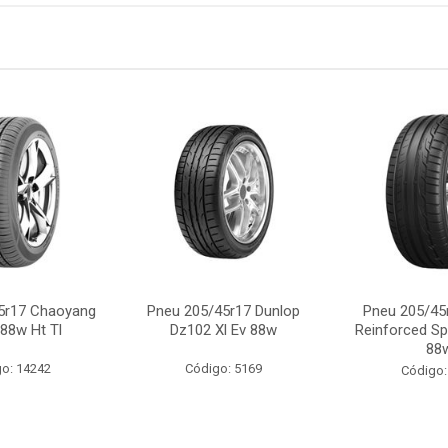
5r17 Chaoyang
Pneu 205/45r17 Dunlop
Pneu 205/45
88w Ht Tl
Dz102 Xl Ev 88w
Reinforced Sp
88
o: 14242
Código: 5169
Código: