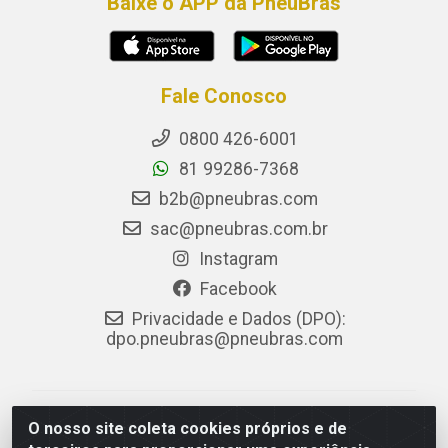
Baixe o APP da PneuBras
Fale Conosco
0800 426-6001
81 99286-7368
b2b@pneubras.com
sac@pneubras.com.br
Instagram
Facebook
Privacidade e Dados (DPO):
dpo.pneubras@pneubras.com
PneuBras - Rodovia BR-101, KM 82 - Prazeres,
O nosso site coleta cookies próprios e de
Jaboatão dos Guararapes/PE - CEP 54.335-000 - CNPJ