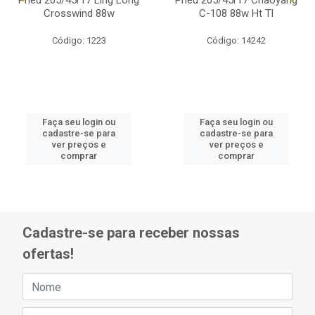
Pneu 205/45r17 Ling Long
Pneu 205/45r17 Chaoyang
Crosswind 88w
C-108 88w Ht Tl
Código: 1223
Código: 14242
Faça seu login ou
Faça seu login ou
cadastre-se para
cadastre-se para
ver preços e
ver preços e
comprar
comprar
Cadastre-se para receber nossas
ofertas!