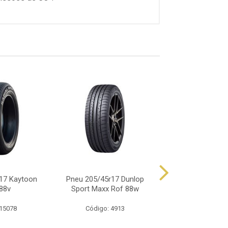
17 Kaytoon
Pneu 205/45r17 Dunlop
Pneu 205/45r17
88v
Sport Maxx Rof 88w
Dz102 Xl Ev
 15078
Código: 4913
Código: 51