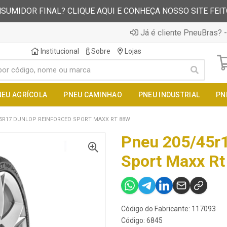
SUMIDOR FINAL? CLIQUE AQUI E CONHEÇA NOSSO SITE FEI
Já é cliente PneuBras? -
Institucional
Sobre
Lojas
NEU AGRÍCOLA
PNEU CAMINHAO
PNEU INDUSTRIAL
PN
45R17 DUNLOP REINFORCED SPORT MAXX RT 88W
Pneu 205/45r1
Sport Maxx Rt
Código do Fabricante: 117093
Código: 6845