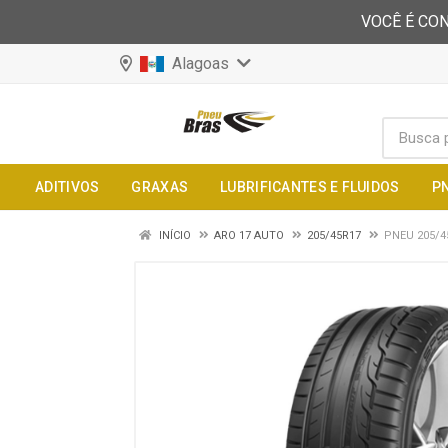
VOCÊ É CON
Alagoas
ADITIVOS
GRAXAS
LUBRIFICANTES E FLUIDOS
P
INÍCIO
ARO 17 AUTO
205/45R17
PNEU 205/