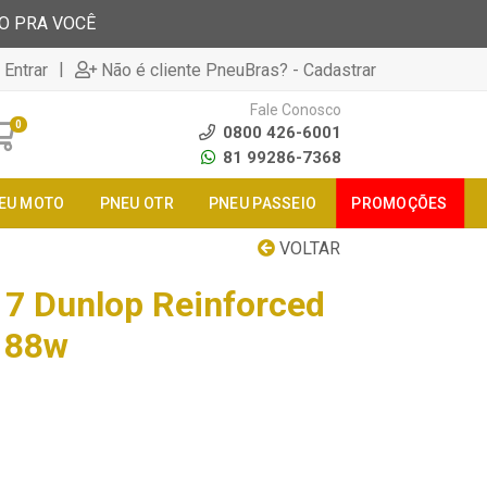
TO PRA VOCÊ
|
 Entrar
Não é cliente PneuBras? - Cadastrar
Fale Conosco
0
0800 426-6001
81 99286-7368
EU MOTO
PNEU OTR
PNEU PASSEIO
PROMOÇÕES
VOLTAR
7 Dunlop Reinforced
 88w