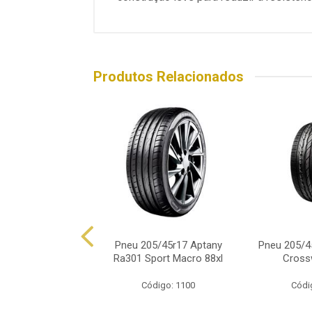
Produtos Relacionados
/45r17 Xbri Sport
Pneu 205/45r17 Aptany
Pneu 205/4
lus F1 88w
Ra301 Sport Macro 88xl
Cross
ódigo: 8617
Código: 1100
Códi