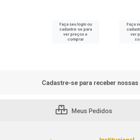
 seu login ou
Faça seu login ou
Faça se
astre-se para
cadastre-se para
cadast
er preços e
ver preços e
ver 
comprar
comprar
co
Cadastre-se para receber nossas 
Meus Pedidos