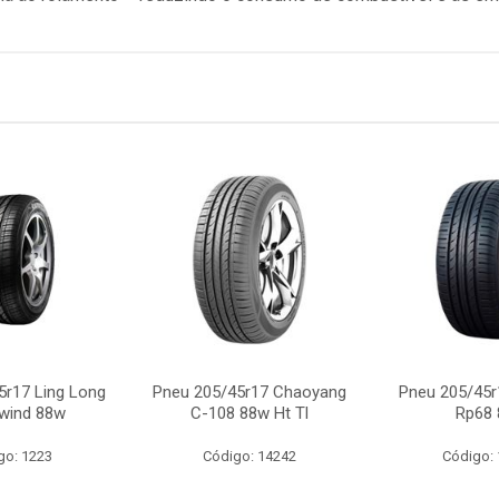
5r17 Ling Long
Pneu 205/45r17 Chaoyang
Pneu 205/45r
wind 88w
C-108 88w Ht Tl
Rp68 
go: 1223
Código: 14242
Código: