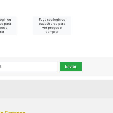
login ou
Faça seu login ou
Faça seu log
se para
cadastre-se para
cadastre-se 
ços e
ver preços e
ver preços
rar
comprar
comprar