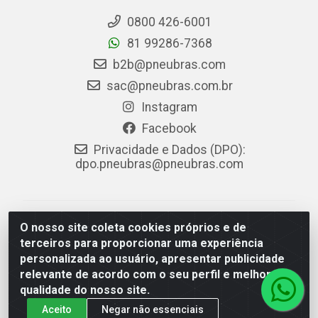
0800 426-6001
81 99286-7368
b2b@pneubras.com
sac@pneubras.com.br
Instagram
Facebook
Privacidade e Dados (DPO):
dpo.pneubras@pneubras.com
PneuBras - Rodovia BR-101, KM 82 - Prazeres,
O nosso site coleta cookies próprios e de
Jaboatão dos Guararapes/PE - CEP 54.335-000 - CNPJ
terceiros para proporcionar uma experiência
08.678.386/0001-05 - Pneubras Comércio de Pneus
personalizada ao usuário, apresentar publicidade
Ltda
relevante de acordo com o seu perfil e melhorar a
qualidade do nosso site.
Aceito
Negar não essenciais