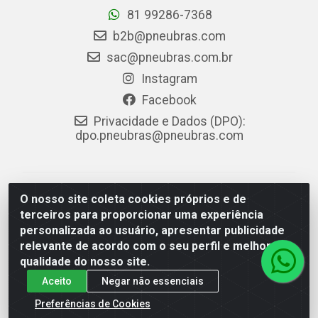
81 99286-7368
b2b@pneubras.com
sac@pneubras.com.br
Instagram
Facebook
Privacidade e Dados (DPO):
dpo.pneubras@pneubras.com
PneuBras - Rodovia BR-101, KM 82 - Prazeres,
O nosso site coleta cookies próprios e de
Jaboatão dos Guararapes/PE - CEP 54.335-000 - CNPJ
terceiros para proporcionar uma experiência
08.678.386/0001-05 - Pneubras Comércio de Pneus
personalizada ao usuário, apresentar publicidade
Ltda
relevante de acordo com o seu perfil e melhorar a
qualidade do nosso site.
Aceito
Negar não essenciais
Preferências de Cookies