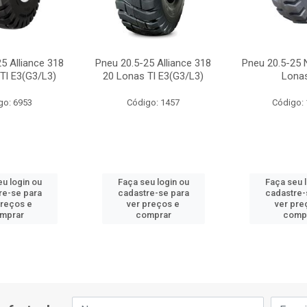
5 Alliance 318
Pneu 20.5-25 Alliance 318
Pneu 20.5-25 
Tl E3(G3/L3)
20 Lonas Tl E3(G3/L3)
Lonas
go: 6953
Código: 1457
Código:
u login ou
Faça seu login ou
Faça seu 
re-se para
cadastre-se para
cadastre-
preços e
ver preços e
ver pre
mprar
comprar
comp