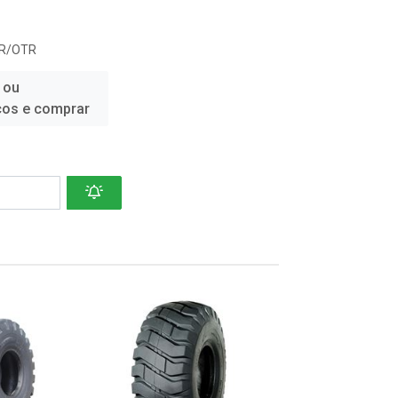
R/OTR
 ou
ços e comprar