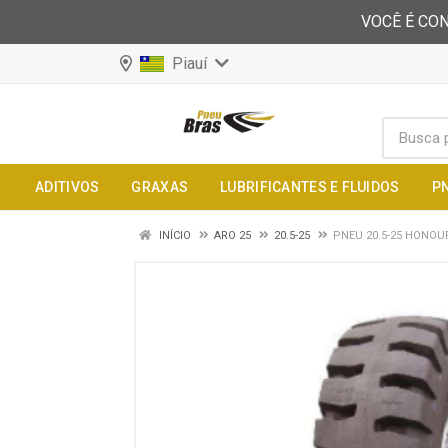
VOCÊ É CON
Piauí
ADITIVOS
GRAXAS
LUBRIFICANTES E FLUIDOS
P
INÍCIO
ARO 25
20.5-25
PNEU 20.5-25 HONOUR