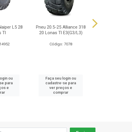
Naiper L5 28
Pneu 20.5-25 Alliance 318
Pneu 20.5-25 Br
 Tl
20 Lonas Tl E3(G3/L3)
16 Vl2 E3/L
 14952
Código: 7078
Código: 75
login ou
Faça seu login ou
Faça seu log
se para
cadastre-se para
cadastre-se 
ços e
ver preços e
ver preços
rar
comprar
comprar