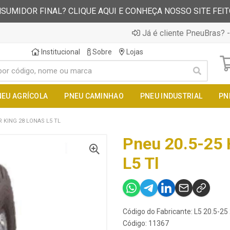
SUMIDOR FINAL? CLIQUE AQUI E CONHEÇA NOSSO SITE FEI
Já é cliente PneuBras? -
Institucional
Sobre
Lojas
NEU AGRÍCOLA
PNEU CAMINHAO
PNEU INDUSTRIAL
PN
 KING 28 LONAS L5 TL
Pneu 20.5-25 
L5 Tl
Código do Fabricante: L5 20.5-2
Código: 11367