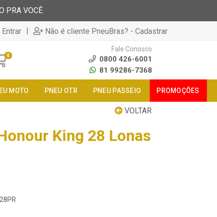
TO PRA VOCÊ
|
 Entrar
Não é cliente PneuBras? - Cadastrar
Fale Conosco
0
0800 426-6001
81 99286-7368
EU MOTO
PNEU OTR
PNEU PASSEIO
PROMOÇÕES
VOLTAR
Honour King 28 Lonas
5 28PR