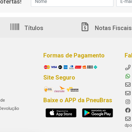
ofertas!
Títulos
Notas Fiscais
Formas de Pagamento
Fa
Site Seguro
Baixe o APP da PneuBras
ade
 Devolução
dpo