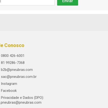
le Conosco
0800 426-6001
81 99286-7368
b2b@pneubras.com
sac@pneubras.com.br
Instagram
Facebook
Privacidade e Dados (DPO):
.pneubras@pneubras.com