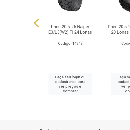
5-25 Bridgestone
Pneu 20.5-25 Naiper
Pneu 20.5-2
Vl2 E3/L3 Tl
E3/L3(W2) Tl 24 Lonas
20 Lonas 
ódigo: 7551
Código: 14949
Códi
 seu login ou
Faça seu login ou
Faça se
astre-se para
cadastre-se para
cadast
er preços e
ver preços e
ver 
comprar
comprar
co