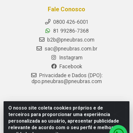
Fale Conosco
0800 426-6001
81 99286-7368
b2b@pneubras.com
sac@pneubras.com.br
Instagram
Facebook
Privacidade e Dados (DPO):
dpo.pneubras@pneubras.com
PneuBras - Rodovia BR-101, KM 82 - Prazeres,
O nosso site coleta cookies próprios e de
Jaboatão dos Guararapes/PE - CEP 54.335-000 - CNPJ
terceiros para proporcionar uma experiência
08.678.386/0001-05 - Pneubras Comércio de Pneus
personalizada ao usuário, apresentar publicidade
Ltda
relevante de acordo com o seu perfil e melhorar a