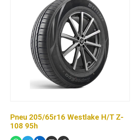
Pneu 205/65r16 Westlake H/T Z-
108 95h