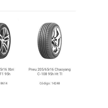
5r16 Xbri
Pneu 205/65r16 Chaoyang
Pneu 205/65r16
F1 95h
C-108 95h Ht Tl
Rp68 95
 8614
Código: 14248
Código: 17