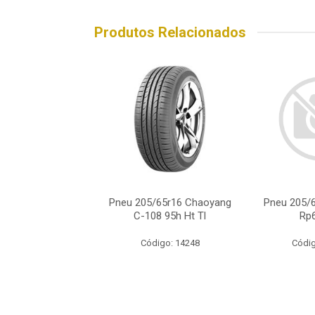
Produtos Relacionados
205/65r16 Xbri
Pneu 205/65r16 Chaoyang
Pneu 205/
tway F1 95h
C-108 95h Ht Tl
Rp
ódigo: 8614
Código: 14248
Códig