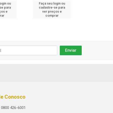
login ou
Faça seu login ou
Faça seu log
se para
cadastre-se para
cadastre-se 
ços e
ver preços e
ver preços
rar
comprar
comprar
le Conosco
0800 426-6001