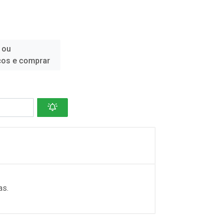
 ou
ços e comprar
as.