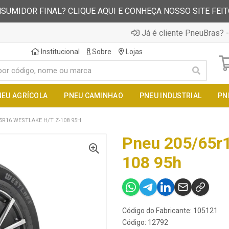
SUMIDOR FINAL? CLIQUE AQUI E CONHEÇA NOSSO SITE FEI
Já é cliente PneuBras? -
Institucional
Sobre
Lojas
NEU AGRÍCOLA
PNEU CAMINHAO
PNEU INDUSTRIAL
PN
5R16 WESTLAKE H/T Z-108 95H
Pneu 205/65r1
108 95h
Código do Fabricante: 105121
Código: 12792