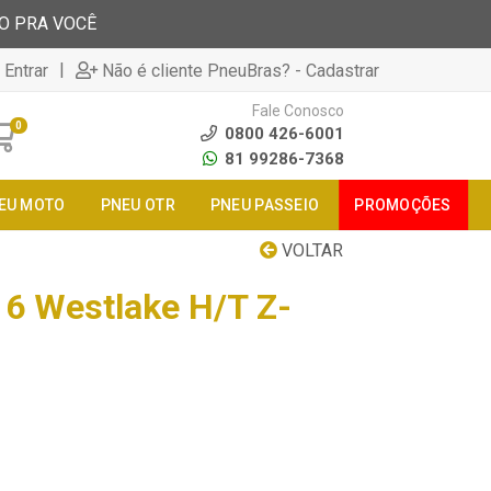
TO PRA VOCÊ
|
 Entrar
Não é cliente PneuBras? - Cadastrar
Fale Conosco
0
0800 426-6001
81 99286-7368
EU MOTO
PNEU OTR
PNEU PASSEIO
PROMOÇÕES
VOLTAR
6 Westlake H/T Z-