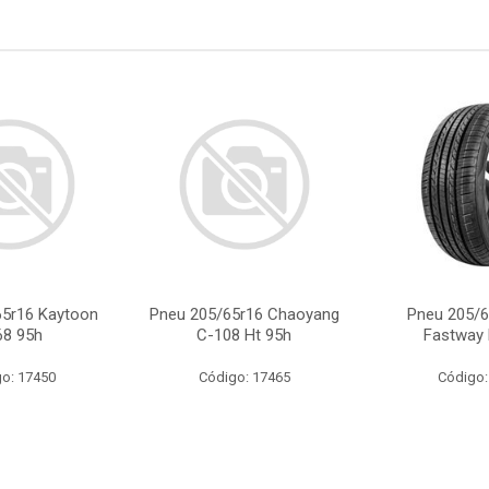
65r16 Kaytoon
Pneu 205/65r16 Chaoyang
Pneu 205/6
68 95h
C-108 Ht 95h
Fastway 
o: 17450
Código: 17465
Código: