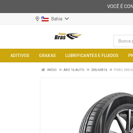
VOCÊ É CON
Bahia
ADITIVOS
GRAXAS
LUBRIFICANTES E FLUIDOS
P
INÍCIO
ARO 16 AUTO
205/65R16
PNEU 205/6