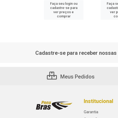
 seu login ou
Faça seu login ou
Faça se
astre-se para
cadastre-se para
cadast
er preços e
ver preços e
ver 
comprar
comprar
co
Cadastre-se para receber nossas 
Meus Pedidos
Institucional
Garantia