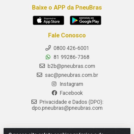
Baixe o APP da PneuBras
Fale Conosco
0800 426-6001
81 99286-7368
b2b@pneubras.com
sac@pneubras.com.br
Instagram
Facebook
Privacidade e Dados (DPO):
dpo.pneubras@pneubras.com
PneuBras - Rodovia BR-101, KM 82 - Prazeres,