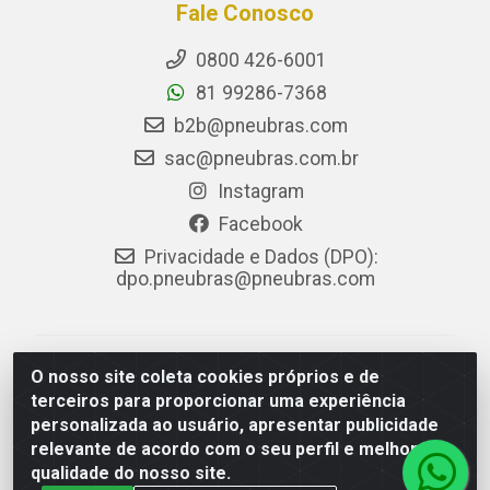
Fale Conosco
0800 426-6001
81 99286-7368
b2b@pneubras.com
sac@pneubras.com.br
Instagram
Facebook
Privacidade e Dados (DPO):
dpo.pneubras@pneubras.com
PneuBras - Rodovia BR-101, KM 82 - Prazeres,
O nosso site coleta cookies próprios e de
Jaboatão dos Guararapes/PE - CEP 54.335-000 - CNPJ
terceiros para proporcionar uma experiência
08.678.386/0001-05 - Pneubras Comércio de Pneus
personalizada ao usuário, apresentar publicidade
Ltda
relevante de acordo com o seu perfil e melhorar a
qualidade do nosso site.