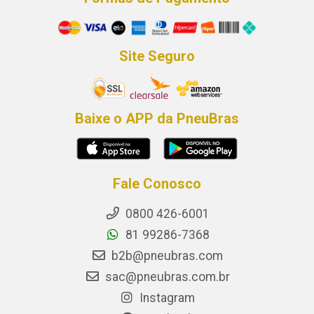
Site Seguro
Baixe o APP da PneuBras
Fale Conosco
0800 426-6001
81 99286-7368
b2b@pneubras.com
sac@pneubras.com.br
Instagram