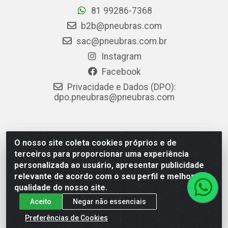
81 99286-7368
b2b@pneubras.com
sac@pneubras.com.br
Instagram
Facebook
Privacidade e Dados (DPO):
dpo.pneubras@pneubras.com
PneuBras - Rodovia BR-101, KM 82 - Prazeres,
O nosso site coleta cookies próprios e de
Jaboatão dos Guararapes/PE - CEP 54.335-000 - CNPJ
terceiros para proporcionar uma experiência
08.678.386/0001-05 - Pneubras Comércio de Pneus
personalizada ao usuário, apresentar publicidade
Ltda
relevante de acordo com o seu perfil e melhorar a
qualidade do nosso site.
Aceito
Negar não essenciais
Preferências de Cookies