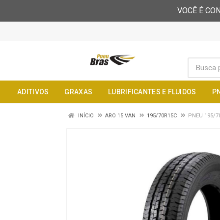
VOCÊ É CON
ADITIVOS
GRAXAS
LUBRIFICANTES E FLUIDOS
P
INÍCIO
ARO 15 VAN
195/70R15C
PNEU 195/7