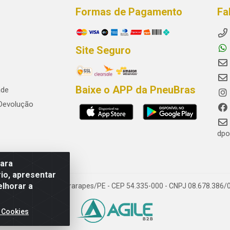
Formas de Pagamento
Fa
Site Seguro
Baixe o APP da PneuBras
ade
 Devolução
dpo
para
io, apresentar
elhorar a
res, Jaboatão dos Guararapes/PE - CEP 54.335-000 - CNPJ 08.678.386/
 Cookies