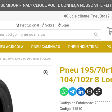
SUMIDOR FINAL? CLIQUE AQUI E CONHEÇA NOSSO SITE FEI
Já é cliente PneuBras? -
Institucional
Sobre
Lojas
NEU AGRÍCOLA
PNEU CAMINHAO
PNEU INDUSTRIAL
PN
0R15C OVATION V-02 104/102R 8 LONAS
Pneu 195/70r1
104/102r 8 Lo
Código do Fabricante: 200E9030
Código: 11510