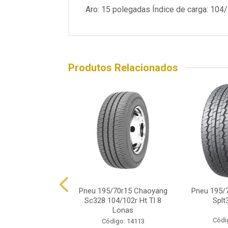
Aro: 15 polegadas Índice de carga: 104
Produtos Relacionados
5/70r15c Xbri 8
Pneu 195/70r15 Chaoyang
Pneu 195/
as 104/102r
Sc328 104/102r Ht Tl 8
Splt
Lonas
ódigo: 8596
Códi
Código: 14113