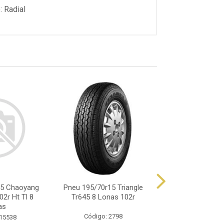
: Radial
15 Chaoyang
Pneu 195/70r15 Triangle
Pneu 195/70r15
2r Ht Tl 8
Tr645 8 Lonas 102r
Lonas 104/
as
Código: 2798
Código: 85
 15538