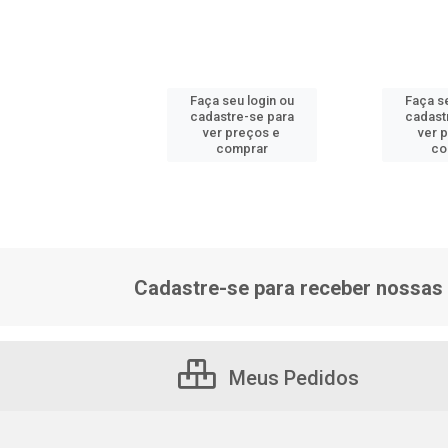
 seu login ou
Faça seu login ou
Faça se
astre-se para
cadastre-se para
cadast
er preços e
ver preços e
ver 
comprar
comprar
co
Cadastre-se para receber nossas 
Meus Pedidos