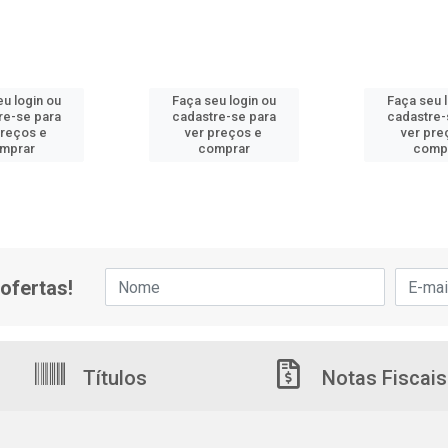
u login ou
Faça seu login ou
Faça seu 
re-se para
cadastre-se para
cadastre-
preços e
ver preços e
ver pre
mprar
comprar
comp
ofertas!
Títulos
Notas Fiscais