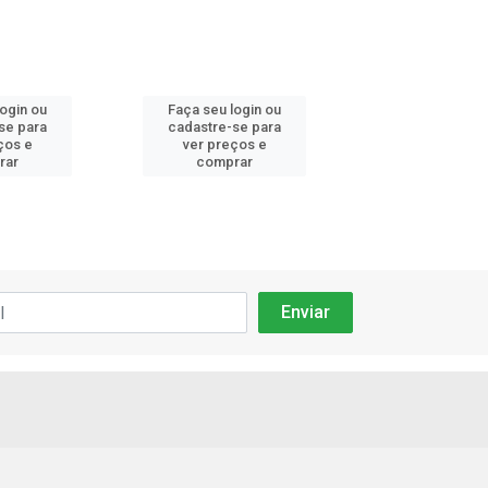
login ou
Faça seu login ou
Faça seu log
se para
cadastre-se para
cadastre-se 
ços e
ver preços e
ver preços
rar
comprar
comprar