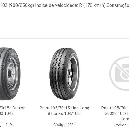
/102 (900/850kg) Índice de velocidade: R (170 km/h) Construção
70r15c Dunlop
Pneu 195/70r15 Ling Long
Pneu 195/70r
30 104s
8 Lonas 104/102r
Sc328 104/10
Lon
go: 5494
Código: 1224
Código: