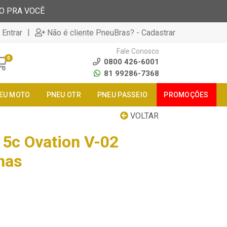
TO PRA VOCÊ
|
 Entrar
Não é cliente PneuBras? - Cadastrar
Fale Conosco
0
0800 426-6001
81 99286-7368
EU MOTO
PNEU OTR
PNEU PASSEIO
PROMOÇÕES
VOLTAR
5c Ovation V-02
nas