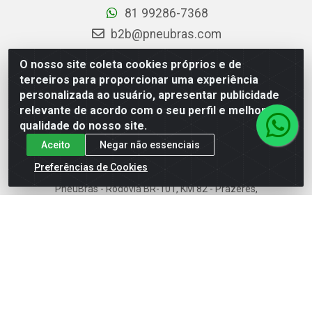
81 99286-7368
b2b@pneubras.com
sac@pneubras.com.br
O nosso site coleta cookies próprios e de
Instagram
terceiros para proporcionar uma experiência
personalizada ao usuário, apresentar publicidade
Facebook
relevante de acordo com o seu perfil e melhorar a
Privacidade e Dados (DPO):
qualidade do nosso site.
dpo.pneubras@pneubras.com
Aceito
Negar não essenciais
Preferências de Cookies
PneuBras - Rodovia BR-101, KM 82 - Prazeres,
Jaboatão dos Guararapes/PE - CEP 54.335-000 - CNPJ
08.678.386/0001-05 - Pneubras Comércio de Pneus
Ltda