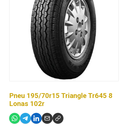
Pneu 195/70r15 Triangle Tr645 8
Lonas 102r