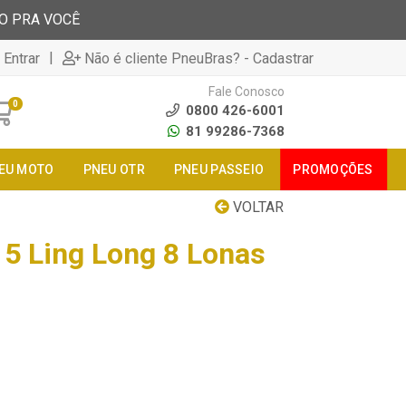
TO PRA VOCÊ
|
 Entrar
Não é cliente PneuBras? - Cadastrar
Fale Conosco
0
0800 426-6001
81 99286-7368
EU MOTO
PNEU OTR
PNEU PASSEIO
PROMOÇÕES
VOLTAR
5 Ling Long 8 Lonas