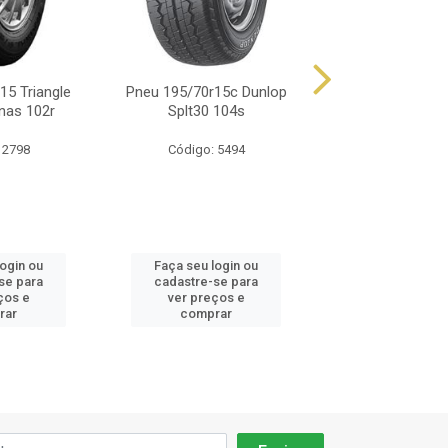
15 Triangle
Pneu 195/70r15c Dunlop
Pneu 195/70r15
nas 102r
Splt30 104s
Lonas 104/
 2798
Código: 5494
Código: 85
login ou
Faça seu login ou
Faça seu log
se para
cadastre-se para
cadastre-se 
ços e
ver preços e
ver preços
rar
comprar
comprar