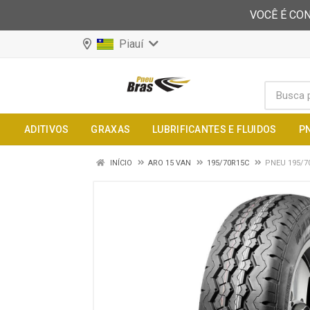
VOCÊ É CON
Piauí
ADITIVOS
GRAXAS
LUBRIFICANTES E FLUIDOS
P
INÍCIO
ARO 15 VAN
195/70R15C
PNEU 195/7