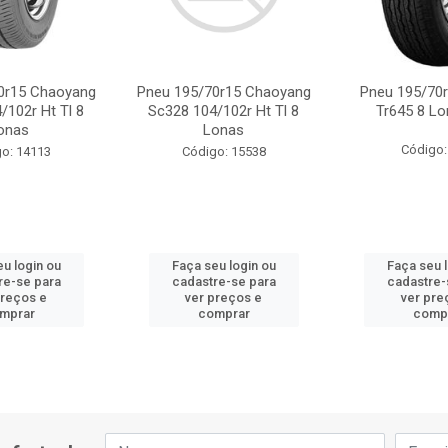
0r15 Chaoyang
Pneu 195/70r15 Chaoyang
Pneu 195/70r
/102r Ht Tl 8
Sc328 104/102r Ht Tl 8
Tr645 8 Lo
onas
Lonas
Código:
o: 14113
Código: 15538
u login ou
Faça seu login ou
Faça seu 
re-se para
cadastre-se para
cadastre-
preços e
ver preços e
ver pre
mprar
comprar
comp