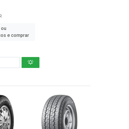
R
 ou
ços e comprar