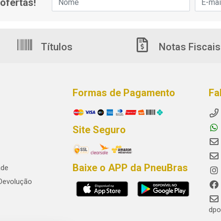
ofertas!
Títulos
Notas Fiscais
Formas de Pagamento
Fa
Site Seguro
Baixe o APP da PneuBras
ade
 Devolução
dpo