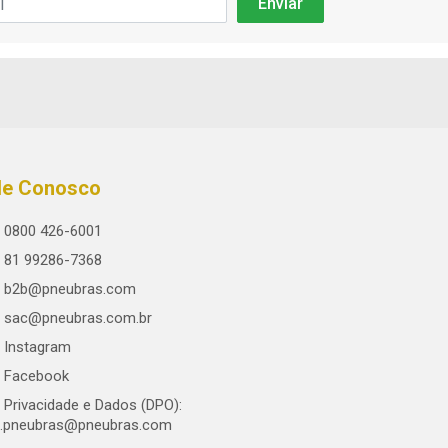
le Conosco
0800 426-6001
81 99286-7368
b2b@pneubras.com
sac@pneubras.com.br
Instagram
Facebook
Privacidade e Dados (DPO):
.pneubras@pneubras.com