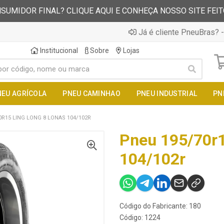
SUMIDOR FINAL? CLIQUE AQUI E CONHEÇA NOSSO SITE FEI
Já é cliente PneuBras? -
Institucional
Sobre
Lojas
NEU AGRÍCOLA
PNEU CAMINHAO
PNEU INDUSTRIAL
PN
0R15 LING LONG 8 LONAS 104/102R
Pneu 195/70r1
104/102r
Código do Fabricante: 180
Código: 1224