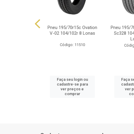
5/70r15c Xbri 8
Pneu 195/70r15c Ovation
Pneu 195/7
as 104/102r
V-02 104/102r 8 Lonas
Sc328 104
L
ódigo: 8596
Código: 11510
Códig
 seu login ou
Faça seu login ou
Faça se
astre-se para
cadastre-se para
cadast
er preços e
ver preços e
ver 
comprar
comprar
co