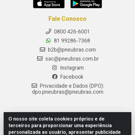
Fale Conosco
0800 426-6001
81 99286-7368
b2b@pneubras.com
sac@pneubras.com.br
Instagram
Facebook
Privacidade e Dados (DPO):
dpo.pneubras@pneubras.com
PneuBras - Rodovia BR-101, KM 82 - Prazeres,
O nosso site coleta cookies próprios e de
Jaboatão dos Guararapes/PE - CEP 54.335-000 - CNPJ
terceiros para proporcionar uma experiência
08.678.386/0001-05 - Pneubras Comércio de Pneus
personalizada ao usuário, apresentar publicidade