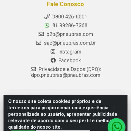
Fale Conosco
0800 426-6001
81 99286-7368
b2b@pneubras.com
sac@pneubras.com.br
Instagram
Facebook
Privacidade e Dados (DPO):
dpo.pneubras@pneubras.com
PneuBras - Rodovia BR-101, KM 82 - Prazeres,
O nosso site coleta cookies próprios e de
Jaboatão dos Guararapes/PE - CEP 54.335-000 - CNPJ
terceiros para proporcionar uma experiência
08.678.386/0001-05 - Pneubras Comércio de Pneus
personalizada ao usuário, apresentar publicidade
Ltda
relevante de acordo com o seu perfil e melhorar a
qualidade do nosso site.